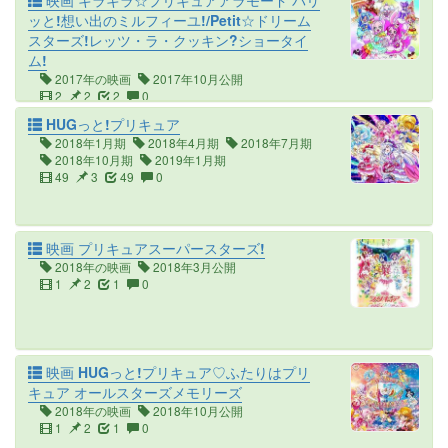
映画 キラキラ☆プリキュアアラモード パリ
ッと!想い出のミルフィーユ!/Petit☆ドリーム
スターズ!レッツ・ラ・クッキン?ショータイ
ム!
2017年の映画
2017年10月公開
2
2
2
0
HUGっと!プリキュア
2018年1月期
2018年4月期
2018年7月期
2018年10月期
2019年1月期
49
3
49
0
映画 プリキュアスーパースターズ!
2018年の映画
2018年3月公開
1
2
1
0
映画 HUGっと!プリキュア♡ふたりはプリ
キュア オールスターズメモリーズ
2018年の映画
2018年10月公開
1
2
1
0