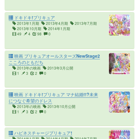
ドキドキ!プリキュア
2013年1月期
2013年4月期
2013年7月期
2013年10月期
2014年1月期
49
4
98
0
映画 プリキュアオールスターズNewStage2
こころのともだち
2013年の映画
2013年3月公開
1
3
2
0
映画 ドキドキ!プリキュア マナ結婚!!?未来
につなぐ希望のドレス
2013年の映画
2013年10月公開
1
3
2
0
ハピネスチャージプリキュア!
2014年1月期
2014年4月期
2014年7月期