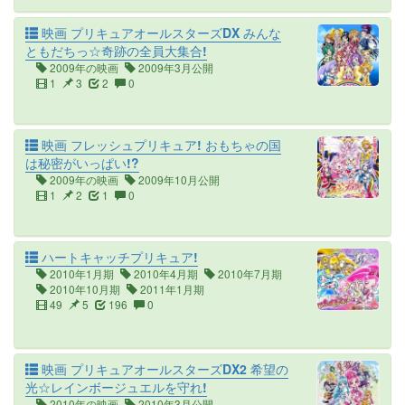
映画 プリキュアオールスターズDX みんな
ともだちっ☆奇跡の全員大集合!
2009年の映画
2009年3月公開
1
3
2
0
映画 フレッシュプリキュア! おもちゃの国
は秘密がいっぱい!?
2009年の映画
2009年10月公開
1
2
1
0
ハートキャッチプリキュア!
2010年1月期
2010年4月期
2010年7月期
2010年10月期
2011年1月期
49
5
196
0
映画 プリキュアオールスターズDX2 希望の
光☆レインボージュエルを守れ!
2010年の映画
2010年3月公開