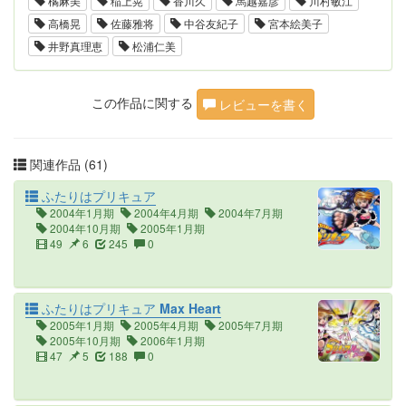
橘麻美
稲上晃
香川久
馬越嘉彦
川村敏江
高橋晃
佐藤雅将
中谷友紀子
宮本絵美子
井野真理恵
松浦仁美
この作品に関する
レビューを書く
関連作品 (61)
ふたりはプリキュア
2004年1月期
2004年4月期
2004年7月期
2004年10月期
2005年1月期
49
6
245
0
ふたりはプリキュア Max Heart
2005年1月期
2005年4月期
2005年7月期
2005年10月期
2006年1月期
47
5
188
0