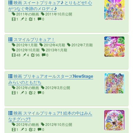
映画 スイートプリキュア♪ とりもどせ! 心
がつなぐ奇跡のメロディ♪
2011年の映画
2011年10月公開
1
2
1
0
スマイルプリキュア！
2012年1月期
2012年4月期
2012年7月期
2012年10月期
2013年1月期
48
4
96
0
映画 プリキュアオールスターズNewStage
みらいのともだち
2012年の映画
2012年3月公開
1
3
2
0
映画 スマイルプリキュア! 絵本の中はみん
なチグハグ!
2012年の映画
2012年10月公開
1
3
2
0