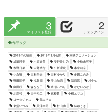
3
2
マイリスト登録
チェックイン
作品タグ
2019年の映画
2019年3月公開
東映アニメーション
成瀬瑛美
小原好美
安野希世乃
小松未可子
木野日菜
吉野裕行
引坂理絵
本泉莉奈
小倉唯
田村奈央
田村ゆかり
多田このみ
野田順子
福島潤
美山加恋
福原遥
村中知
藤田咲
森なな子
水瀬いのり
かないみか
水島裕
田中裕二
梶裕貴
小桜エツコ
ゴー☆ジャス
脳みそ夫
東堂いづみ
貝澤幸男
村山功
林ゆうき