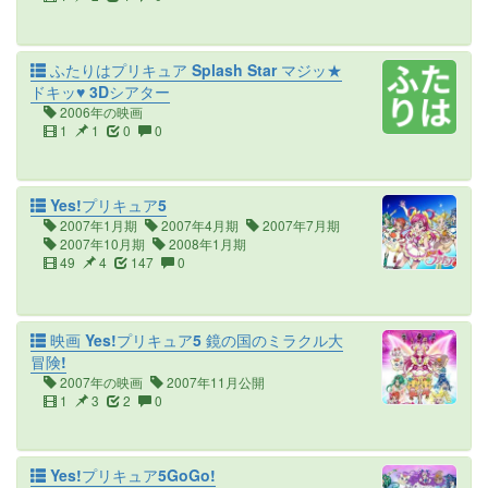
ふたりはプリキュア Splash Star マジッ★
ドキッ♥ 3Dシアター
2006年の映画
1
1
0
0
Yes!プリキュア5
2007年1月期
2007年4月期
2007年7月期
2007年10月期
2008年1月期
49
4
147
0
映画 Yes!プリキュア5 鏡の国のミラクル大
冒険!
2007年の映画
2007年11月公開
1
3
2
0
Yes!プリキュア5GoGo!