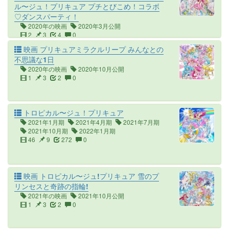
ル〜ジュ！プリキュア プチとびこめ！コラボ
♡ダンスパーティ！
2020年の映画
2020年3月公開
2
3
4
0
映画 プリキュアミラクルリープ みんなとの
不思議な1日
2020年の映画
2020年10月公開
1
3
2
0
トロピカル〜ジュ！プリキュア
2021年1月期
2021年4月期
2021年7月期
2021年10月期
2022年1月期
46
9
272
0
映画 トロピカル〜ジュ!プリキュア 雪のプ
リンセスと奇跡の指輪!
2021年の映画
2021年10月公開
1
3
2
0