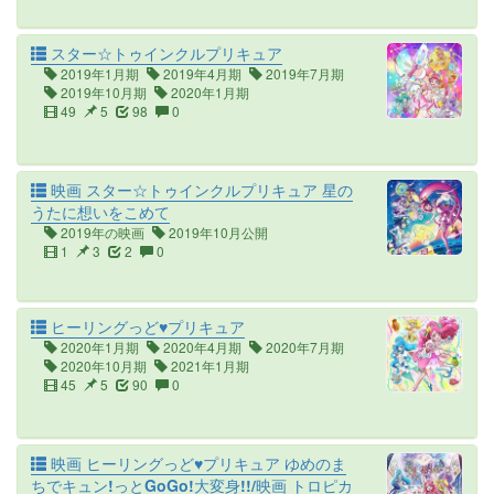
スター☆トゥインクルプリキュア
2019年1月期
2019年4月期
2019年7月期
2019年10月期
2020年1月期
49
5
98
0
映画 スター☆トゥインクルプリキュア 星の
うたに想いをこめて
2019年の映画
2019年10月公開
1
3
2
0
ヒーリングっど♥プリキュア
2020年1月期
2020年4月期
2020年7月期
2020年10月期
2021年1月期
45
5
90
0
映画 ヒーリングっど♥プリキュア ゆめのま
ちでキュン!っとGoGo!大変身!!/映画 トロピカ