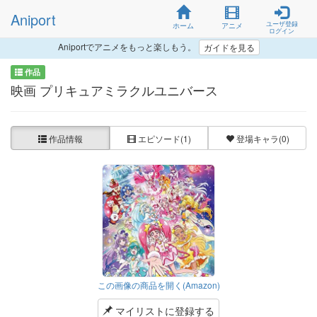
Aniport
ユーザ登録
ホーム
アニメ
ログイン
Aniportでアニメをもっと楽しもう。
ガイドを見る
作品
映画 プリキュアミラクルユニバース
作品情報
エピソード
(1)
登場キャラ
(0)
この画像の商品を開く(Amazon)
マイリストに登録する