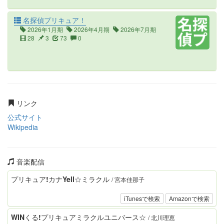
名探偵プリキュア！
2026年1月期
2026年4月期
2026年7月期
28
3
73
0
リンク
公式サイト
Wikipedia
音楽配信
プリキュア!カナYell☆ミラクル
/ 宮本佳那子
iTunesで検索
Amazonで検索
WINくる!プリキュアミラクルユニバース☆
/ 北川理恵