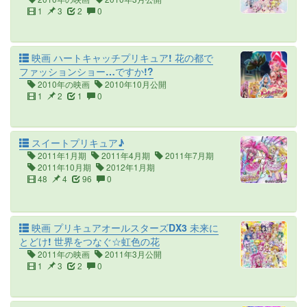
1
3
2
0
映画 ハートキャッチプリキュア! 花の都で
ファッションショー…ですか!?
2010年の映画
2010年10月公開
1
2
1
0
スイートプリキュア♪
2011年1月期
2011年4月期
2011年7月期
2011年10月期
2012年1月期
48
4
96
0
映画 プリキュアオールスターズDX3 未来に
とどけ! 世界をつなぐ☆虹色の花
2011年の映画
2011年3月公開
1
3
2
0