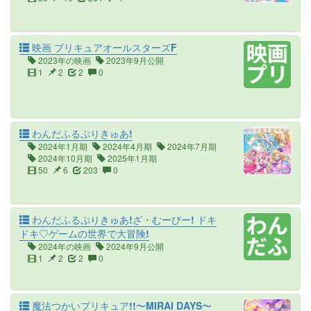
映画 プリキュアオールスターズF
2023年の映画
2023年9月公開
1
2
2
0
わんだふるぷりきゅあ!
2024年1月期
2024年4月期
2024年7月期
2024年10月期
2025年1月期
50
6
203
0
わんだふるぷりきゅあ!ざ・むーびー! ドキ
ドキ♡ゲームの世界で大冒険!
2024年の映画
2024年9月公開
1
2
2
0
魔法つかいプリキュア!!〜MIRAI DAYS〜