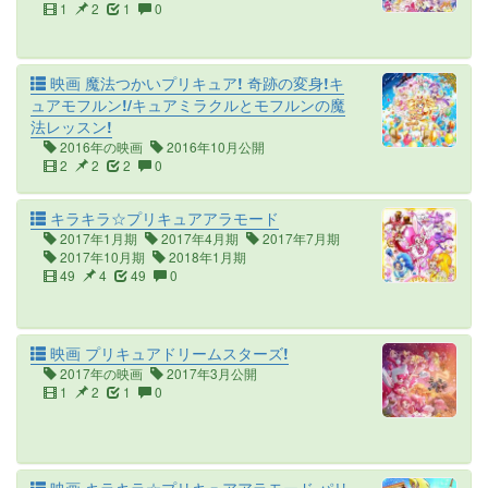
1
2
1
0
映画 魔法つかいプリキュア! 奇跡の変身!キ
ュアモフルン!/キュアミラクルとモフルンの魔
法レッスン!
2016年の映画
2016年10月公開
2
2
2
0
キラキラ☆プリキュアアラモード
2017年1月期
2017年4月期
2017年7月期
2017年10月期
2018年1月期
49
4
49
0
映画 プリキュアドリームスターズ!
2017年の映画
2017年3月公開
1
2
1
0