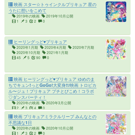
映画 スター☆トゥインクルプリキュア 星の
うたに想いをこめて
2019年の映画
2019年10月公開
1
3
2
0
ヒーリングっど♥プリキュア
2020年1月期
2020年4月期
2020年7月期
2020年10月期
2021年1月期
45
5
90
0
映画 ヒーリングっど♥プリキュア ゆめのま
ちでキュン!っとGoGo!大変身!!/映画 トロピカ
ル〜ジュ！プリキュア プチとびこめ！コラボ
♡ダンスパーティ！
2020年の映画
2020年3月公開
2
3
4
0
映画 プリキュアミラクルリープ みんなとの
不思議な1日
2020年の映画
2020年10月公開
1
3
2
0