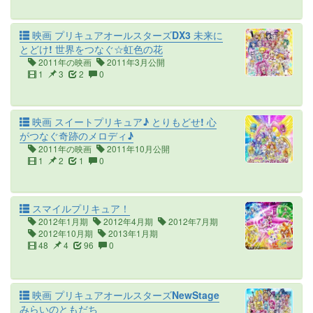
映画 プリキュアオールスターズDX3 未来に
とどけ! 世界をつなぐ☆虹色の花
2011年の映画
2011年3月公開
1
3
2
0
映画 スイートプリキュア♪ とりもどせ! 心
がつなぐ奇跡のメロディ♪
2011年の映画
2011年10月公開
1
2
1
0
スマイルプリキュア！
2012年1月期
2012年4月期
2012年7月期
2012年10月期
2013年1月期
48
4
96
0
映画 プリキュアオールスターズNewStage
みらいのともだち