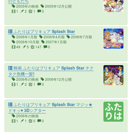
のともだち
2005年の映画
2005年12月公開
1
2
1
0
ふたりはプリキュア Splash Star
2006年1月期
2006年4月期
2006年7月期
2006年10月期
2007年1月期
49
5
147
0
映画 ふたりはプリキュア Splash Star チク
タク危機一髪!
2006年の映画
2006年12月公開
1
2
1
0
ふたりはプリキュア Splash Star マジッ★
ドキッ♥ 3Dシアター
2006年の映画
1
1
0
0