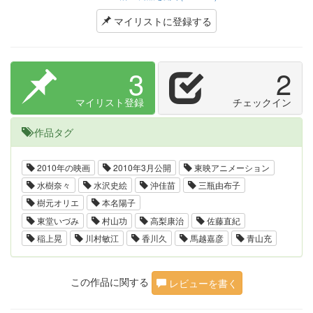
マイリストに登録する
3
2
マイリスト登録
チェックイン
作品タグ
2010年の映画
2010年3月公開
東映アニメーション
水樹奈々
水沢史絵
沖佳苗
三瓶由布子
樹元オリエ
本名陽子
東堂いづみ
村山功
高梨康治
佐藤直紀
稲上晃
川村敏江
香川久
馬越嘉彦
青山充
この作品に関する
レビューを書く