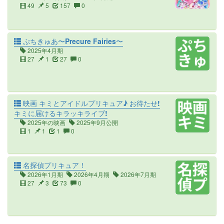
49
5
157
0
ぷちきゅあ〜Precure Fairies〜
2025年4月期
27
1
27
0
映画 キミとアイドルプリキュア♪ お待たせ!
キミに届けるキラッキライブ!
2025年の映画
2025年9月公開
1
1
1
0
名探偵プリキュア！
2026年1月期
2026年4月期
2026年7月期
27
3
73
0