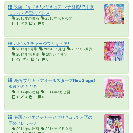
映画 ドキドキ!プリキュア マナ結婚!!?未来
につなぐ希望のドレス
2013年の映画
2013年10月公開
1
3
2
0
ハピネスチャージプリキュア!
2014年1月期
2014年4月期
2014年7月期
2014年10月期
2015年1月期
49
4
49
0
映画 プリキュアオールスターズNewStage3
永遠のともだち
2014年の映画
2014年3月公開
1
3
2
0
映画 ハピネスチャージプリキュア! 人形の
国のバレリーナ
2014年の映画
2014年10月公開