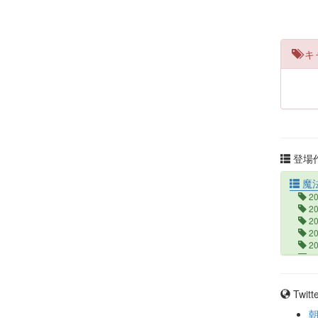
キ
登場作
魔
2
2
2
2
2
5
Twit
朝