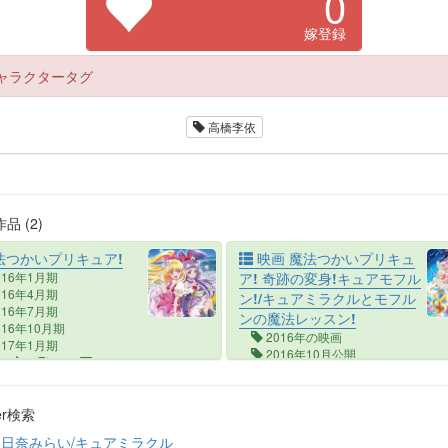
0
嫁登録
ャラクタータグ
高橋李依
品 (2)
法つかいプリキュア!
映画 魔法つかいプリキュ
016年1月期
ア! 奇跡の変身!キュアモフル
016年4月期
ン!/キュアミラクルとモフル
016年7月期
ンの魔法レッスン!
016年10月期
2016年の映画
017年1月期
2016年10月公開
0
4
100
0
2
2
2
0
ter検索
日奈みらい/キュアミラクル