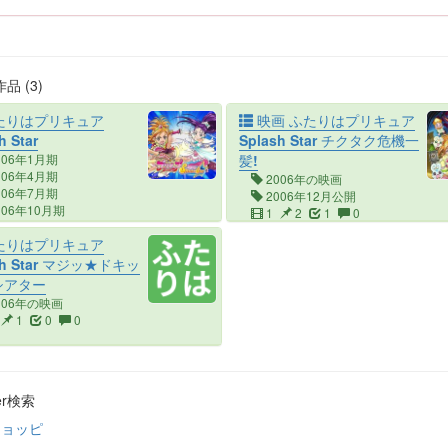
品 (3)
たりはプリキュア
映画 ふたりはプリキュア
h Star
Splash Star チクタク危機一
006年1月期
髪!
006年4月期
2006年の映画
006年7月期
2006年12月公開
006年10月期
1
2
1
0
007年1月期
たりはプリキュア
9
5
147
0
sh Star マジッ★ドキッ
Dシアター
006年の映画
1
0
0
ter検索
チョッピ