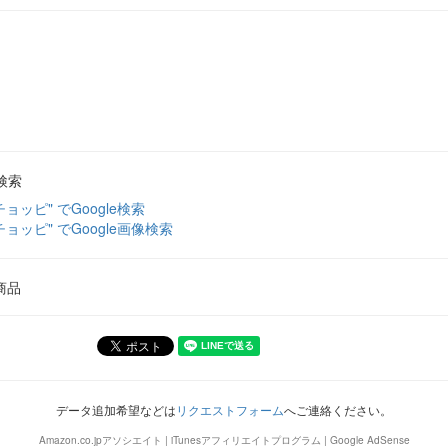
検索
チョッピ" でGoogle検索
チョッピ" でGoogle画像検索
商品
データ追加希望などは
リクエストフォーム
へご連絡ください。
Amazon.co.jpアソシエイト | iTunesアフィリエイトプログラム | Google AdSense