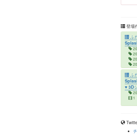
登場作
ふ
Splas
2
2
2
2
2
ふ
4
Spla
♥ 3
2
1
Twit