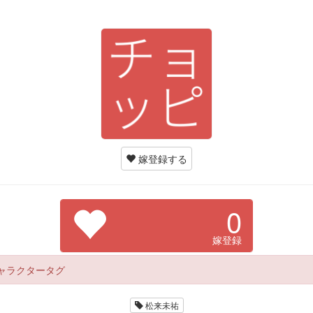
嫁登録する
0
嫁登録
ャラクタータグ
松来未祐