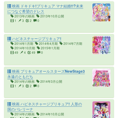
映画 ドキドキ!プリキュア マナ結婚!!?未来
につなぐ希望のドレス
2013年の映画
2013年10月公開
1
3
2
0
ハピネスチャージプリキュア!
2014年1月期
2014年4月期
2014年7月期
2014年10月期
2015年1月期
49
4
49
0
映画 プリキュアオールスターズNewStage3
永遠のともだち
2014年の映画
2014年3月公開
1
3
2
0
映画 ハピネスチャージプリキュア! 人形の
国のバレリーナ
2014年の映画
2014年10月公開