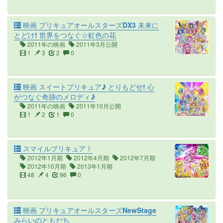
映画 プリキュアオールスターズDX3 未来に
とどけ! 世界をつなぐ☆虹色の花
2011年の映画
2011年3月公開
1
3
2
0
映画 スイートプリキュア♪ とりもどせ! 心
がつなぐ奇跡のメロディ♪
2011年の映画
2011年10月公開
1
2
1
0
スマイルプリキュア！
2012年1月期
2012年4月期
2012年7月期
2012年10月期
2013年1月期
48
4
96
0
映画 プリキュアオールスターズNewStage
みらいのともだち