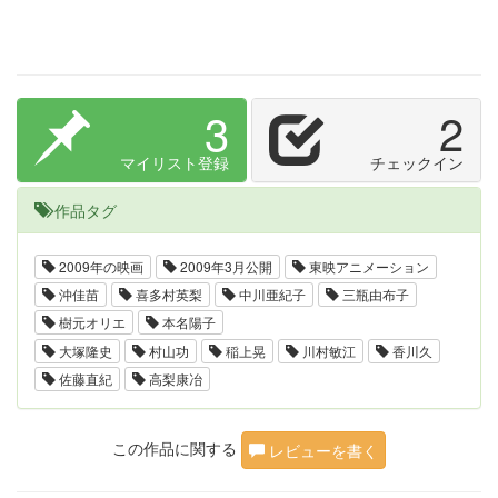
3
2
マイリスト登録
チェックイン
作品タグ
2009年の映画
2009年3月公開
東映アニメーション
沖佳苗
喜多村英梨
中川亜紀子
三瓶由布子
樹元オリエ
本名陽子
大塚隆史
村山功
稲上晃
川村敏江
香川久
佐藤直紀
高梨康冶
この作品に関する
レビューを書く