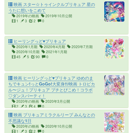
映画 スター☆トゥインクルプリキュア 星の
うたに想いをこめて
2019年の映画
2019年10月公開
1
3
2
0
ヒーリングっど♥プリキュア
2020年1月期
2020年4月期
2020年7月期
2020年10月期
2021年1月期
45
5
90
0
映画 ヒーリングっど♥プリキュア ゆめのま
ちでキュン!っとGoGo!大変身!!/映画 トロピカ
ル〜ジュ！プリキュア プチとびこめ！コラボ
♡ダンスパーティ！
2020年の映画
2020年3月公開
2
3
4
0
映画 プリキュアミラクルリープ みんなとの
不思議な1日
2020年の映画
2020年10月公開
1
3
2
0