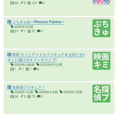
49
5
157
0
ぷちきゅあ〜Precure Fairies〜
2025年4月期
27
1
27
0
映画 キミとアイドルプリキュア♪ お待たせ!
キミに届けるキラッキライブ!
2025年の映画
2025年9月公開
1
1
1
0
名探偵プリキュア！
2026年1月期
2026年4月期
2026年7月期
28
3
73
0