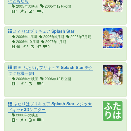
のともだち
2005年の映画
2005年12月公開
1
2
1
0
ふたりはプリキュア Splash Star
2006年1月期
2006年4月期
2006年7月期
2006年10月期
2007年1月期
49
5
147
0
映画 ふたりはプリキュア Splash Star チク
タク危機一髪!
2006年の映画
2006年12月公開
1
2
1
0
ふたりはプリキュア Splash Star マジッ★
ドキッ♥ 3Dシアター
2006年の映画
1
1
0
0