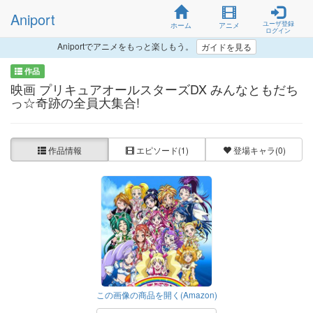
Aniport
ユーザ登録
ホーム
アニメ
ログイン
Aniportでアニメをもっと楽しもう。
ガイドを見る
作品
映画 プリキュアオールスターズDX みんなともだち
っ☆奇跡の全員大集合!
作品情報
エピソード
(1)
登場キャラ
(0)
この画像の商品を開く(Amazon)