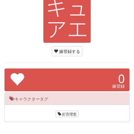
嫁登録する
0
嫁登録
キャラクタータグ
釘宮理恵