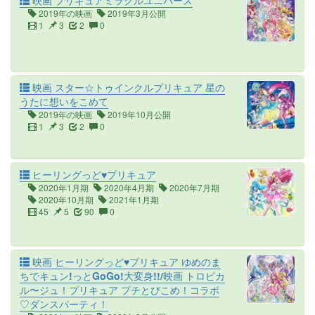
映画 プリキュアミラクルユニバース
2019年の映画
2019年3月公開
1
3
2
0
映画 スター☆トゥインクルプリキュア 星の
うたに想いをこめて
2019年の映画
2019年10月公開
1
3
2
0
ヒーリングっど♥プリキュア
2020年1月期
2020年4月期
2020年7月期
2020年10月期
2021年1月期
45
5
90
0
映画 ヒーリングっど♥プリキュア ゆめのま
ちでキュン!っとGoGo!大変身!!/映画 トロピカ
ル〜ジュ！プリキュア プチとびこめ！コラボ
♡ダンスパーティ！