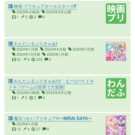
映画 プリキュアオールスターズF
2023年の映画
2023年9月公開
1
2
2
0
わんだふるぷりきゅあ!
2024年1月期
2024年4月期
2024年7月期
2024年10月期
2025年1月期
50
6
203
0
わんだふるぷりきゅあ!ざ・むーびー! ドキ
ドキ♡ゲームの世界で大冒険!
2024年の映画
2024年9月公開
1
2
2
0
魔法つかいプリキュア!!〜MIRAI DAYS〜
2025年1月期
12
4
37
0