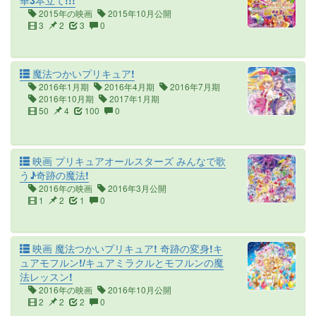
華3本立て!!!
2015年の映画
2015年10月公開
3
2
3
0
魔法つかいプリキュア!
2016年1月期
2016年4月期
2016年7月期
2016年10月期
2017年1月期
50
4
100
0
映画 プリキュアオールスターズ みんなで歌
う♪奇跡の魔法!
2016年の映画
2016年3月公開
1
2
1
0
映画 魔法つかいプリキュア! 奇跡の変身!キ
ュアモフルン!/キュアミラクルとモフルンの魔
法レッスン!
2016年の映画
2016年10月公開
2
2
2
0