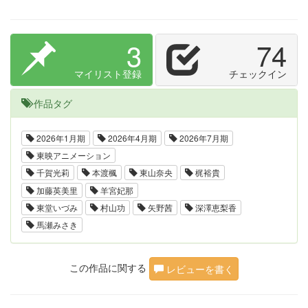
3
74
マイリスト登録
チェックイン
作品タグ
2026年1月期
2026年4月期
2026年7月期
東映アニメーション
千賀光莉
本渡楓
東山奈央
梶裕貴
加藤英美里
羊宮妃那
東堂いづみ
村山功
矢野茜
深澤恵梨香
馬瀬みさき
この作品に関する
レビューを書く