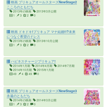
映画 プリキュアオールスターズNewStage2
こころのともだち
2013年の映画
2013年3月公開
1
3
2
0
映画 ドキドキ!プリキュア マナ結婚!!?未来
につなぐ希望のドレス
2013年の映画
2013年10月公開
1
3
2
0
ハピネスチャージプリキュア!
2014年1月期
2014年4月期
2014年7月期
2014年10月期
2015年1月期
49
4
49
0
映画 プリキュアオールスターズNewStage3
永遠のともだち
2014年の映画
2014年3月公開
1
3
2
0