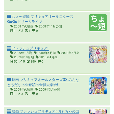
ちょ〜短編 プリキュアオールスターズ
GoGoドリームライブ
2008年の映画
2008年11月公開
1
2
1
0
フレッシュプリキュア!
2009年1月期
2009年4月期
2009年7月期
2009年10月期
2010年1月期
50
5
150
0
映画 プリキュアオールスターズDX みんな
ともだちっ☆奇跡の全員大集合!
2009年の映画
2009年3月公開
1
3
2
0
映画 フレッシュプリキュア! おもちゃの国