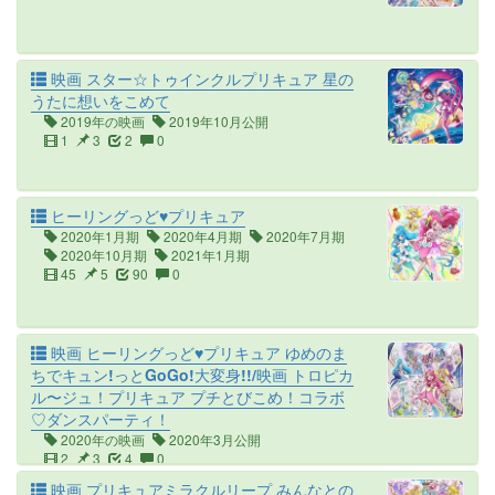
映画 スター☆トゥインクルプリキュア 星の
うたに想いをこめて
2019年の映画
2019年10月公開
1
3
2
0
ヒーリングっど♥プリキュア
2020年1月期
2020年4月期
2020年7月期
2020年10月期
2021年1月期
45
5
90
0
映画 ヒーリングっど♥プリキュア ゆめのま
ちでキュン!っとGoGo!大変身!!/映画 トロピカ
ル〜ジュ！プリキュア プチとびこめ！コラボ
♡ダンスパーティ！
2020年の映画
2020年3月公開
2
3
4
0
映画 プリキュアミラクルリープ みんなとの