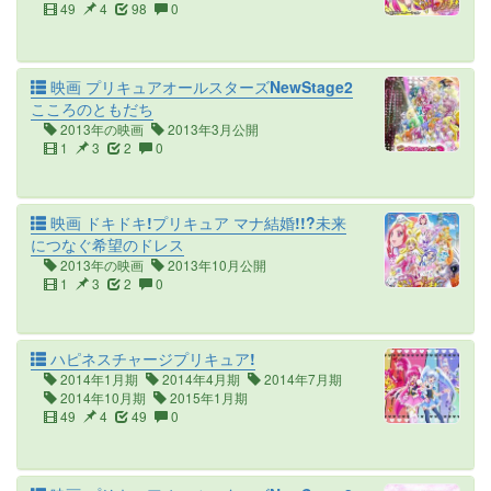
49
4
98
0
映画 プリキュアオールスターズNewStage2
こころのともだち
2013年の映画
2013年3月公開
1
3
2
0
映画 ドキドキ!プリキュア マナ結婚!!?未来
につなぐ希望のドレス
2013年の映画
2013年10月公開
1
3
2
0
ハピネスチャージプリキュア!
2014年1月期
2014年4月期
2014年7月期
2014年10月期
2015年1月期
49
4
49
0