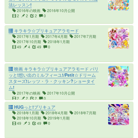
法レッスン!
2016年の映画
2016年10月公開
2
2
2
0
キラキラ☆プリキュアアラモード
2017年1月期
2017年4月期
2017年7月期
2017年10月期
2018年1月期
49
4
49
0
映画 キラキラ☆プリキュアアラモード パリ
ッと!想い出のミルフィーユ!/Petit☆ドリーム
スターズ!レッツ・ラ・クッキン?ショータイ
ム!
2017年の映画
2017年10月公開
2
2
2
0
HUGっと!プリキュア
2018年1月期
2018年4月期
2018年7月期
2018年10月期
2019年1月期
49
3
49
0