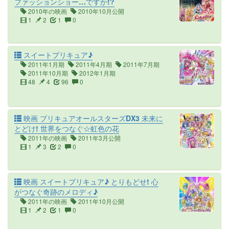
ファッションショー…ですか!?
2010年の映画
2010年10月公開
1
2
1
0
スイートプリキュア♪
2011年1月期
2011年4月期
2011年7月期
2011年10月期
2012年1月期
48
4
96
0
映画 プリキュアオールスターズDX3 未来に
とどけ! 世界をつなぐ☆虹色の花
2011年の映画
2011年3月公開
1
3
2
0
映画 スイートプリキュア♪ とりもどせ! 心
がつなぐ奇跡のメロディ♪
2011年の映画
2011年10月公開
1
2
1
0