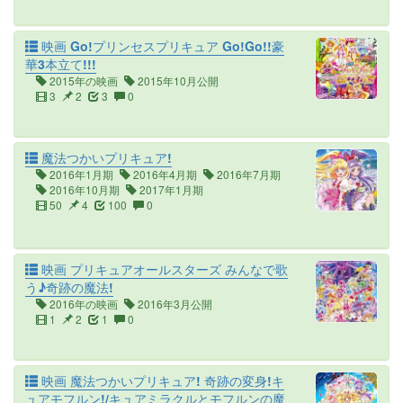
映画 Go!プリンセスプリキュア Go!Go!!豪
華3本立て!!!
2015年の映画
2015年10月公開
3
2
3
0
魔法つかいプリキュア!
2016年1月期
2016年4月期
2016年7月期
2016年10月期
2017年1月期
50
4
100
0
映画 プリキュアオールスターズ みんなで歌
う♪奇跡の魔法!
2016年の映画
2016年3月公開
1
2
1
0
映画 魔法つかいプリキュア! 奇跡の変身!キ
ュアモフルン!/キュアミラクルとモフルンの魔