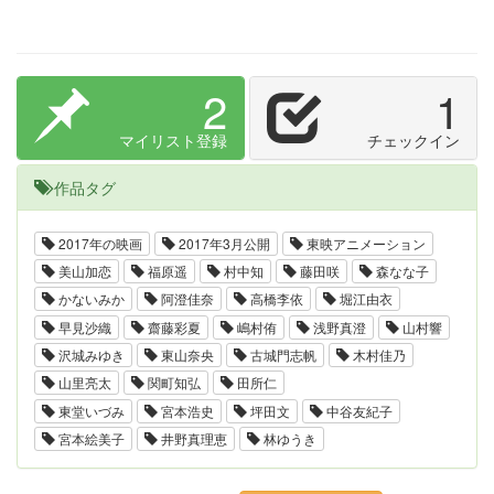
2
1
マイリスト登録
チェックイン
作品タグ
2017年の映画
2017年3月公開
東映アニメーション
美山加恋
福原遥
村中知
藤田咲
森なな子
かないみか
阿澄佳奈
高橋李依
堀江由衣
早見沙織
齋藤彩夏
嶋村侑
浅野真澄
山村響
沢城みゆき
東山奈央
古城門志帆
木村佳乃
山里亮太
関町知弘
田所仁
東堂いづみ
宮本浩史
坪田文
中谷友紀子
宮本絵美子
井野真理恵
林ゆうき