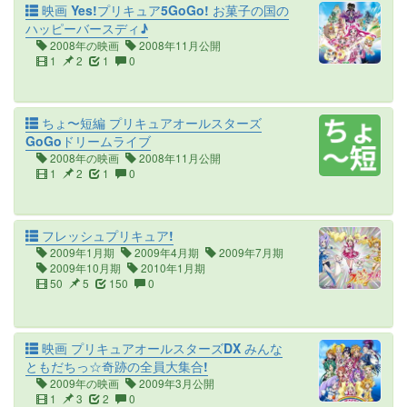
映画 Yes!プリキュア5GoGo! お菓子の国の
ハッピーバースディ♪
2008年の映画
2008年11月公開
1
2
1
0
ちょ〜短編 プリキュアオールスターズ
GoGoドリームライブ
2008年の映画
2008年11月公開
1
2
1
0
フレッシュプリキュア!
2009年1月期
2009年4月期
2009年7月期
2009年10月期
2010年1月期
50
5
150
0
映画 プリキュアオールスターズDX みんな
ともだちっ☆奇跡の全員大集合!
2009年の映画
2009年3月公開
1
3
2
0