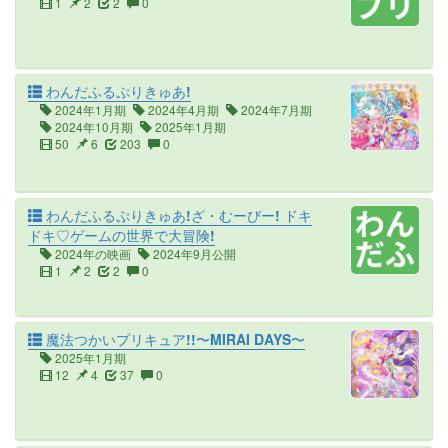
1
2
2
0
わんだふるぷりきゅあ!
2024年1月期
2024年4月期
2024年7月期
2024年10月期
2025年1月期
50
6
203
0
わんだふるぷりきゅあ!ざ・むーびー! ドキ
ドキ♡ゲームの世界で大冒険!
2024年の映画
2024年9月公開
1
2
2
0
魔法つかいプリキュア!!〜MIRAI DAYS〜
2025年1月期
12
4
37
0