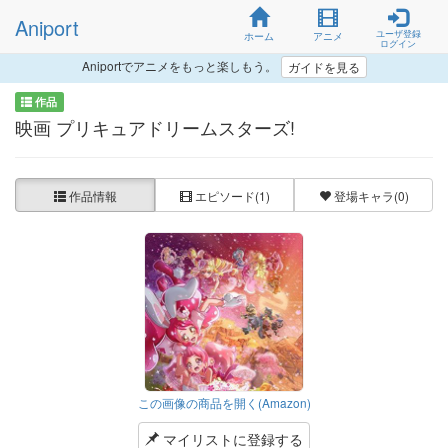
Aniport
ユーザ登録
ホーム
アニメ
ログイン
Aniportでアニメをもっと楽しもう。
ガイドを見る
作品
映画 プリキュアドリームスターズ!
作品情報
エピソード
(1)
登場キャラ
(0)
この画像の商品を開く(Amazon)
マイリストに登録する