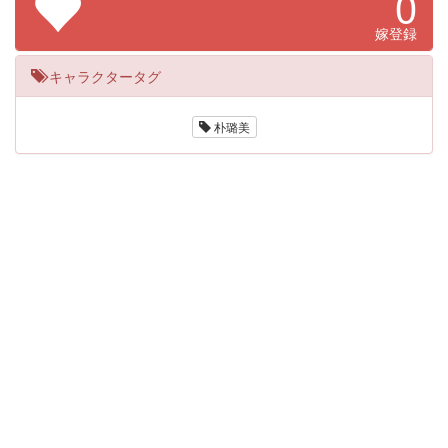
0
嫁登録
キャラクタータグ
朴璐美