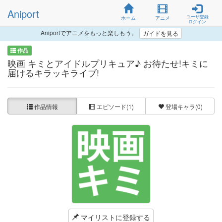
Aniport
ユーザ登録
ホーム
アニメ
ログイン
Aniportでアニメをもっと楽しもう。
ガイドを見る
作品
映画 キミとアイドルプリキュア♪ お待たせ!キミに
届けるキラッキライブ!
作品情報
エピソード
(1)
登場キャラ
(0)
マイリストに登録する