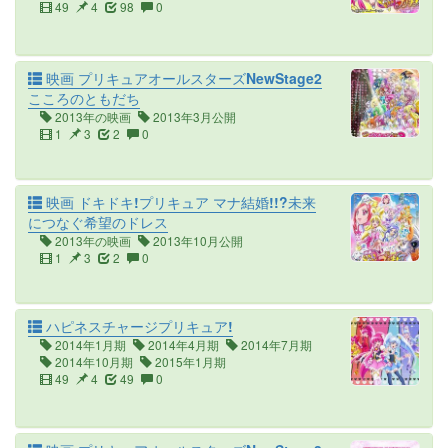
49
4
98
0
映画 プリキュアオールスターズNewStage2
こころのともだち
2013年の映画
2013年3月公開
1
3
2
0
映画 ドキドキ!プリキュア マナ結婚!!?未来
につなぐ希望のドレス
2013年の映画
2013年10月公開
1
3
2
0
ハピネスチャージプリキュア!
2014年1月期
2014年4月期
2014年7月期
2014年10月期
2015年1月期
49
4
49
0