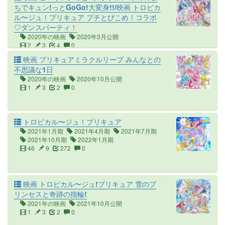
ちでキュン!っとGoGo!大変身!!/映画 トロピカ
ル〜ジュ！プリキュア プチとびこめ！コラボ
♡ダンスパーティ！
2020年の映画
2020年3月公開
2
3
4
0
映画 プリキュアミラクルリープ みんなとの
不思議な1日
2020年の映画
2020年10月公開
1
3
2
0
トロピカル〜ジュ！プリキュア
2021年1月期
2021年4月期
2021年7月期
2021年10月期
2022年1月期
46
9
272
0
映画 トロピカル〜ジュ!プリキュア 雪のプ
リンセスと奇跡の指輪!
2021年の映画
2021年10月公開
1
3
2
0