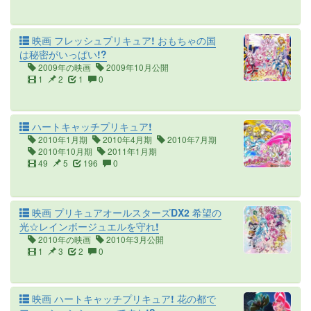
映画 フレッシュプリキュア! おもちゃの国
は秘密がいっぱい!?
2009年の映画
2009年10月公開
1
2
1
0
ハートキャッチプリキュア!
2010年1月期
2010年4月期
2010年7月期
2010年10月期
2011年1月期
49
5
196
0
映画 プリキュアオールスターズDX2 希望の
光☆レインボージュエルを守れ!
2010年の映画
2010年3月公開
1
3
2
0
映画 ハートキャッチプリキュア! 花の都で