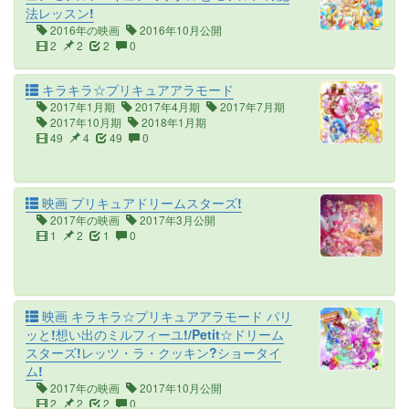
法レッスン!
2016年の映画
2016年10月公開
2
2
2
0
キラキラ☆プリキュアアラモード
2017年1月期
2017年4月期
2017年7月期
2017年10月期
2018年1月期
49
4
49
0
映画 プリキュアドリームスターズ!
2017年の映画
2017年3月公開
1
2
1
0
映画 キラキラ☆プリキュアアラモード パリ
ッと!想い出のミルフィーユ!/Petit☆ドリーム
スターズ!レッツ・ラ・クッキン?ショータイ
ム!
2017年の映画
2017年10月公開
2
2
2
0