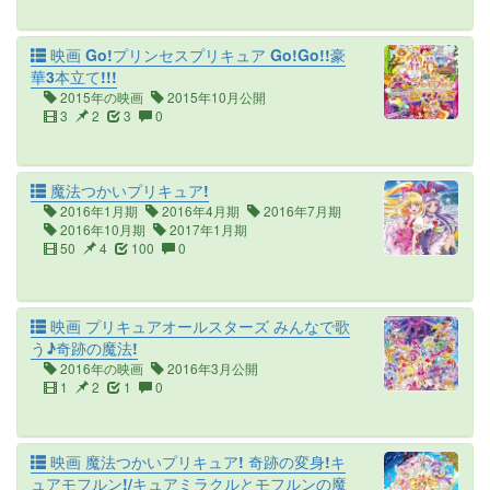
映画 Go!プリンセスプリキュア Go!Go!!豪
華3本立て!!!
2015年の映画
2015年10月公開
3
2
3
0
魔法つかいプリキュア!
2016年1月期
2016年4月期
2016年7月期
2016年10月期
2017年1月期
50
4
100
0
映画 プリキュアオールスターズ みんなで歌
う♪奇跡の魔法!
2016年の映画
2016年3月公開
1
2
1
0
映画 魔法つかいプリキュア! 奇跡の変身!キ
ュアモフルン!/キュアミラクルとモフルンの魔