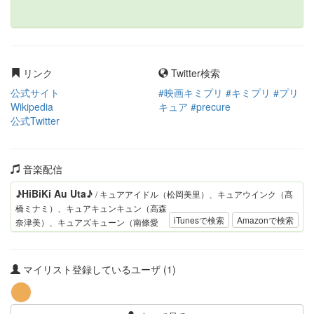
リンク
Twitter検索
公式サイト
#映画キミプリ #キミプリ #プリ
Wikipedia
キュア #precure
公式Twitter
音楽配信
♪HiBiKi Au Uta♪
/ キュアアイドル（松岡美里）、キュアウインク（髙
橋ミナミ）、キュアキュンキュン（高森
iTunesで検索
Amazonで検索
奈津美）、キュアズキューン（南條愛
乃）、キュアキッス（花井美春）
マイリスト登録しているユーザ (1)