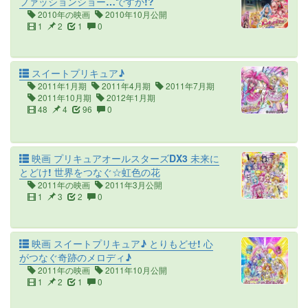
ファッションショー…ですか!?
2010年の映画
2010年10月公開
1
2
1
0
スイートプリキュア♪
2011年1月期
2011年4月期
2011年7月期
2011年10月期
2012年1月期
48
4
96
0
映画 プリキュアオールスターズDX3 未来に
とどけ! 世界をつなぐ☆虹色の花
2011年の映画
2011年3月公開
1
3
2
0
映画 スイートプリキュア♪ とりもどせ! 心
がつなぐ奇跡のメロディ♪
2011年の映画
2011年10月公開
1
2
1
0