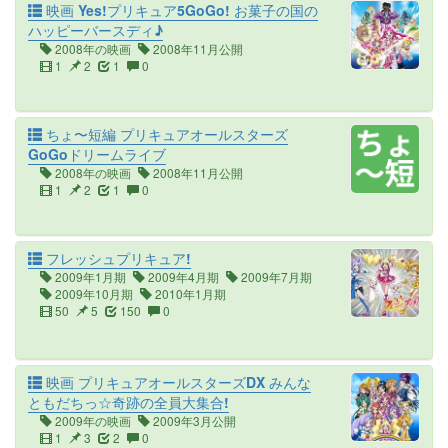
映画 Yes!プリキュア5GoGo! お菓子の国の
ハッピーバースディ♪
2008年の映画
2008年11月公開
1
2
1
0
ちょ〜短編 プリキュアオールスターズ
GoGoドリームライブ
2008年の映画
2008年11月公開
1
2
1
0
フレッシュプリキュア!
2009年1月期
2009年4月期
2009年7月期
2009年10月期
2010年1月期
50
5
150
0
映画 プリキュアオールスターズDX みんな
ともだちっ☆奇跡の全員大集合!
2009年の映画
2009年3月公開
1
3
2
0