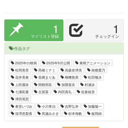
1
1
マイリスト登録
チェックイン
作品タグ
2025年の映画
2025年9月公開
東映アニメーション
松岡美里
髙橋ミナミ
高森奈津美
南條愛乃
花井美春
長縄まりあ
種﨑敦美
松田颯水
上田麗奈
関根明良
加隈亜衣
村瀬歩
七瀬彩夏
古賀葵
内田真礼
佐倉綾音
津田篤宏
東堂いづみ
小川孝治
吉野弘幸
加藤陽一
深澤恵梨香
馬瀬みさき
杉本海帆
板岡綿