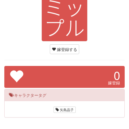
嫁登録する
0
嫁登録
キャラクタータグ
矢島晶子