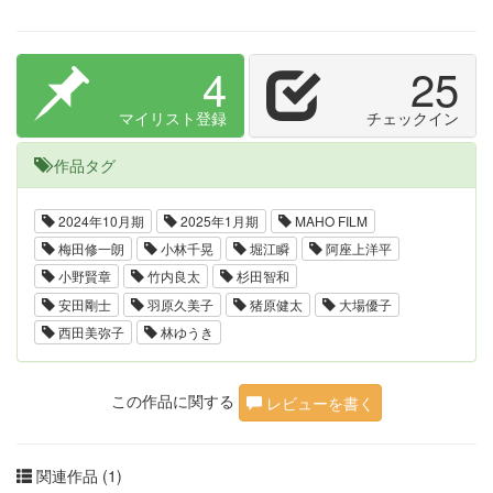
4
25
マイリスト登録
チェックイン
作品タグ
2024年10月期
2025年1月期
MAHO FILM
梅田修一朗
小林千晃
堀江瞬
阿座上洋平
小野賢章
竹内良太
杉田智和
安田剛士
羽原久美子
猪原健太
大場優子
西田美弥子
林ゆうき
この作品に関する
レビューを書く
関連作品 (1)