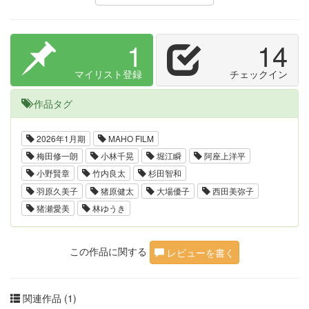
1
14
マイリスト登録
チェックイン
作品タグ
2026年1月期
MAHO FILM
梅田修一朗
小林千晃
堀江瞬
阿座上洋平
小野賢章
竹内良太
杉田智和
羽原久美子
猪原健太
大場優子
西田美弥子
猪瀬愛美
林ゆうき
この作品に関する
レビューを書く
関連作品 (1)