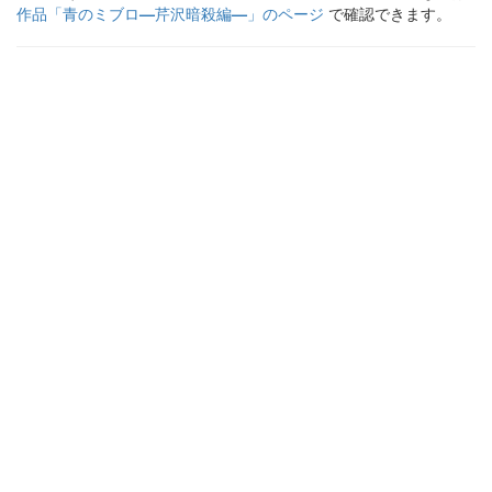
作品「
青のミブロ—芹沢暗殺編—
」のページ
で確認できます。