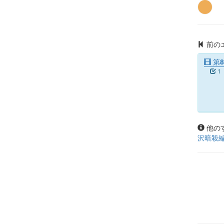
前の
第8
1
他の
沢暗殺