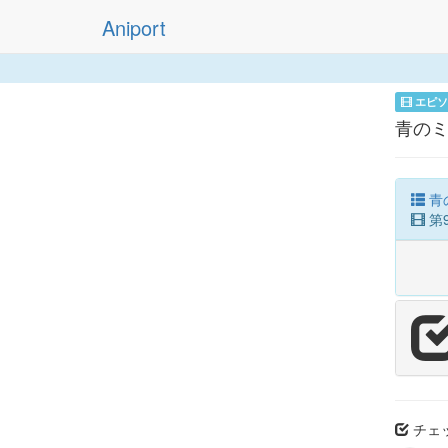
Aniport
エピソ
青のミ
青
第
チェッ