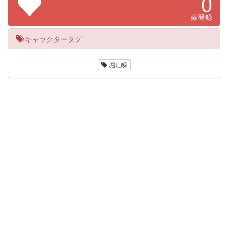
0
嫁登録
キャラクタータグ
堀江瞬