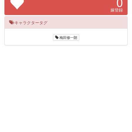
0
嫁登録
キャラクタータグ
梅田修一朗