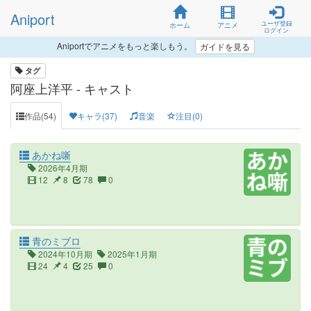
Aniport
ユーザ登録
ホーム
アニメ
ログイン
Aniportでアニメをもっと楽しもう。
ガイドを見る
タグ
阿座上洋平 - キャスト
作品(54)
キャラ(37)
音楽
注目(0)
あかね噺
2026年4月期
12
8
78
0
青のミブロ
2024年10月期
2025年1月期
24
4
25
0