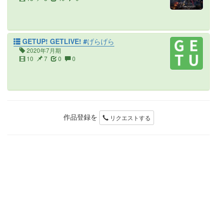
GETUP! GETLIVE! #げらげら
2020年7月期
10
7
0
0
作品登録を
リクエストする