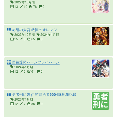
2022年10月期
13
10
78
0
め組の大吾 救国のオレンジ
2023年10月期
2024年1月期
25
3
65
0
勇気爆発バーンブレイバーン
2024年1月期
12
6
61
0
勇者刑に処す 懲罰勇者9004隊刑務記録
2026年1月期
12
7
85
0