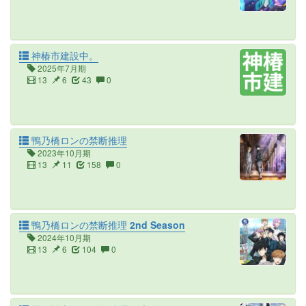
神椿市建設中。
2025年7月期
13
6
43
0
鴨乃橋ロンの禁断推理
2023年10月期
13
11
158
0
鴨乃橋ロンの禁断推理 2nd Season
2024年10月期
13
6
104
0