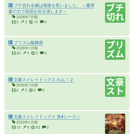
ブチ切れ令嬢は報復を誓いました。 ～魔導
書の力で祖国を叩き潰します～
2026年7月期
5
2
10
0
プリズム輪舞曲
2026年1月期
20
0
0
0
文豪ストレイドッグス わん！２
2026年7月期
6
0
0
0
文豪ストレイドッグス 第4シーズン
2023年1月期
13
6
52
0