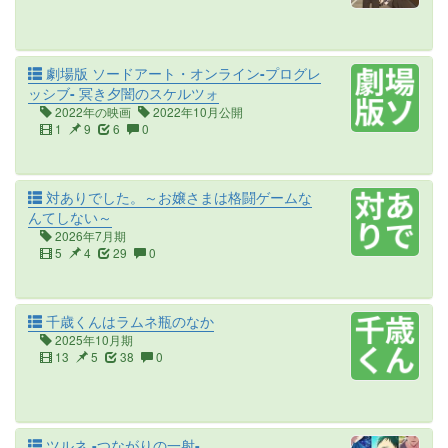
劇場版 ソードアート・オンライン-プログレ
ッシブ- 冥き夕闇のスケルツォ
2022年の映画
2022年10月公開
1
9
6
0
対ありでした。～お嬢さまは格闘ゲームな
んてしない～
2026年7月期
5
4
29
0
千歳くんはラムネ瓶のなか
2025年10月期
13
5
38
0
ツルネ -つながりの一射-