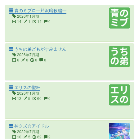
青のミブロ—芹沢暗殺編—
2026年1月期
14
1
14
0
うちの弟どもがすみません
2026年7月期
6
0
0
0
エリスの聖杯
2026年1月期
12
5
60
0
神クズ☆アイドル
2022年7月期
10
5
62
2