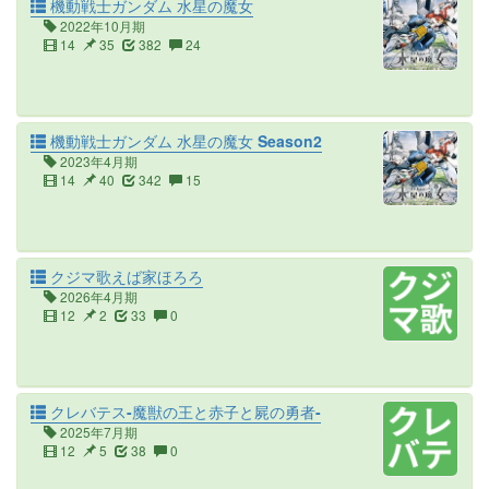
機動戦士ガンダム 水星の魔女
2022年10月期
14
35
382
24
機動戦士ガンダム 水星の魔女 Season2
2023年4月期
14
40
342
15
クジマ歌えば家ほろろ
2026年4月期
12
2
33
0
クレバテス-魔獣の王と赤子と屍の勇者-
2025年7月期
12
5
38
0