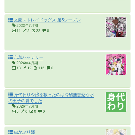
文豪ストレイドッグス 第5シーズン
2023年7月期
11
2
22
0
忘却バッテリー
2024年4月期
13
12
116
0
身代わり令嬢を救ったのは冷酷無慈悲な氷
の王子の愛でした
2026年7月期
5
0
0
0
虫かぶり姫