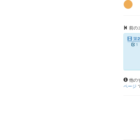
前の
第2
1
他の
ページ