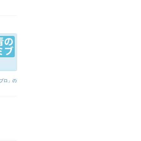
ブロ
」の