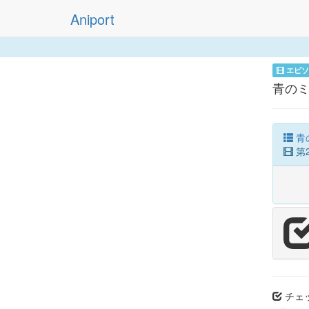
Aniport
エピソ
青のミ
青
第2
チェッ