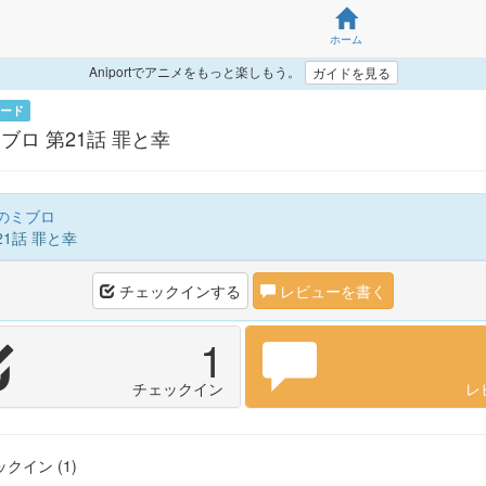
ホーム
Aniportでアニメをもっと楽しもう。
ガイドを見る
ード
ブロ 第21話 罪と幸
のミブロ
1話 罪と幸
チェックインする
レビューを書く
1
チェックイン
レ
クイン (1)