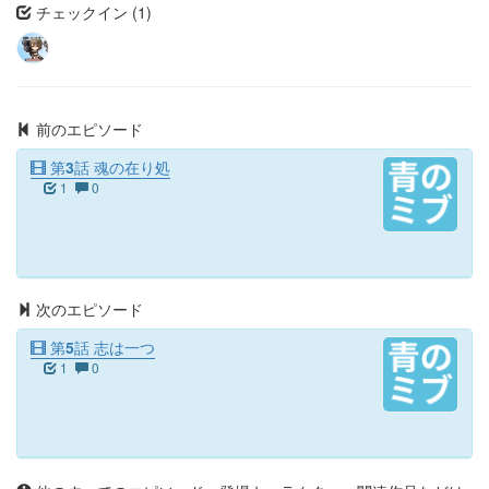
チェックイン (1)
前のエピソード
第3話 魂の在り処
1
0
次のエピソード
第5話 志は一つ
1
0