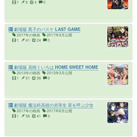
1
6
4
0
劇場版 黒子のバスケ LAST GAME
2017年の映画
2017年3月公開
1
41
24
0
劇場版 花咲くいろは HOME SWEET HOME
2013年の映画
2013年3月公開
1
51
36
0
劇場版 魔法科高校の劣等生 星を呼ぶ少女
2017年の映画
2017年6月公開
1
56
41
3