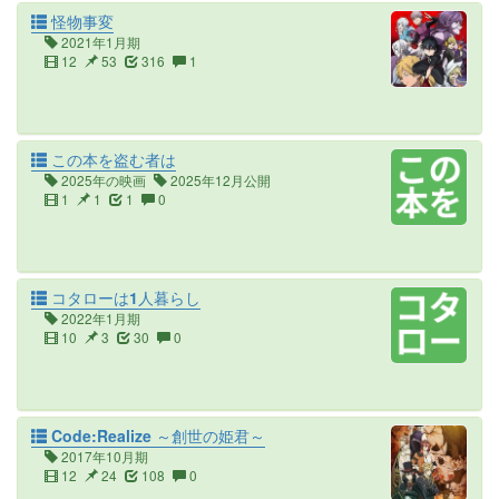
怪物事変
2021年1月期
12
53
316
1
この本を盗む者は
2025年の映画
2025年12月公開
1
1
1
0
コタローは1人暮らし
2022年1月期
10
3
30
0
Code:Realize ～創世の姫君～
2017年10月期
12
24
108
0