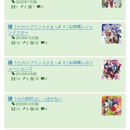
2022年7月期
1
2
1
0
うたの☆プリンスさまっ♪ マジLOVEレジェ
ンドスター
2016年10月期
13
5
52
0
うたの☆プリンスさまっ♪ マジLOVEレボリ
ューションズ
2015年4月期
13
5
78
0
うちの師匠はしっぽがない
2022年10月期
13
9
98
0