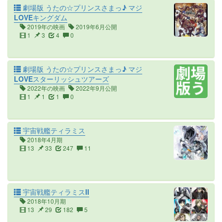
劇場版 うたの☆プリンスさまっ♪ マジ
LOVEキングダム
2019年の映画
2019年6月公開
1
3
4
0
劇場版 うたの☆プリンスさまっ♪ マジ
LOVEスターリッシュツアーズ
2022年の映画
2022年9月公開
1
1
1
0
宇宙戦艦ティラミス
2018年4月期
13
33
247
11
宇宙戦艦ティラミスII
2018年10月期
13
29
182
5