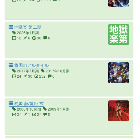
地獄楽 第二期
2026年1月期
12
6
36
0
将国のアルタイル
2017年7月期
2017年10月期
24
30
252
0
屍姫 赫/屍姫 玄
2008年10月期
2009年1月期
27
1
27
0