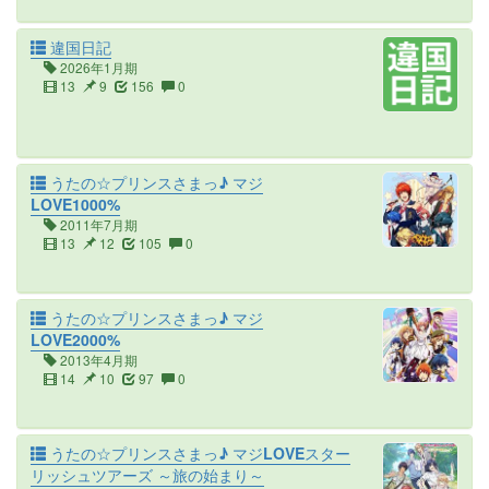
違国日記
2026年1月期
13
9
156
0
うたの☆プリンスさまっ♪ マジ
LOVE1000%
2011年7月期
13
12
105
0
うたの☆プリンスさまっ♪ マジ
LOVE2000%
2013年4月期
14
10
97
0
うたの☆プリンスさまっ♪ マジLOVEスター
リッシュツアーズ ～旅の始まり～