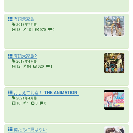
有頂天家族
2013年7月期
13
101
970
0
有頂天家族2
2017年4月期
12
84
620
1
おしえて北斎！‐THE ANIMATION-
2021年4月期
10
1
0
0
俺たちに翼はない