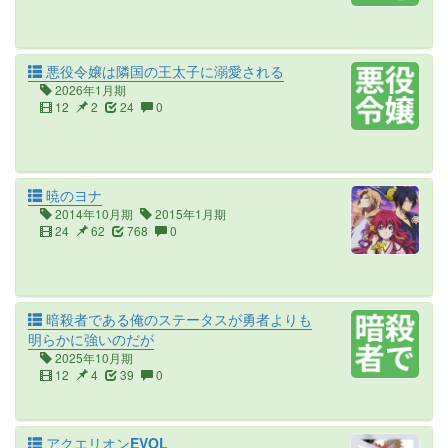
悪役令嬢は隣国の王太子に溺愛される
2026年1月期
12
2
24
0
暁のヨナ
2014年10月期
2015年1月期
24
62
768
0
暗殺者である俺のステータスが勇者よりも
明らかに強いのだが
2025年10月期
12
4
39
0
アクエリオンEVOL