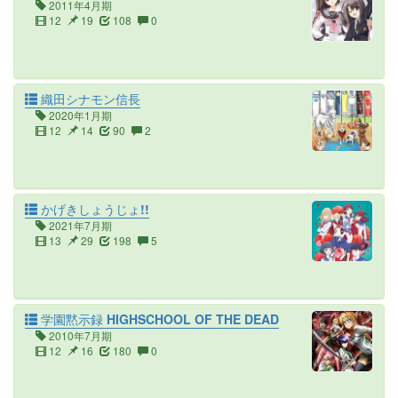
2011年4月期
12
19
108
0
織田シナモン信長
2020年1月期
12
14
90
2
かげきしょうじょ!!
2021年7月期
13
29
198
5
学園黙示録 HIGHSCHOOL OF THE DEAD
2010年7月期
12
16
180
0