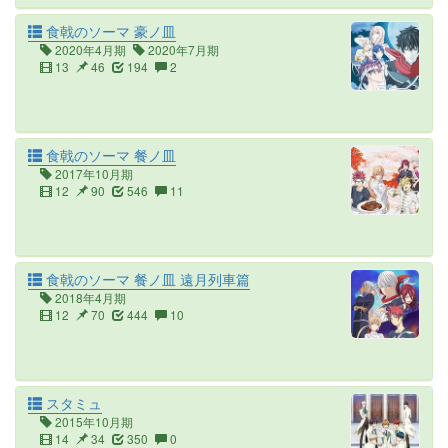
食戟のソーマ 豪ノ皿
2020年4月期
2020年7月期
13
46
194
2
食戟のソーマ 餐ノ皿
2017年10月期
12
90
546
11
食戟のソーマ 餐ノ皿 遠月列車篇
2018年4月期
12
70
444
10
スタミュ
2015年10月期
14
34
350
0