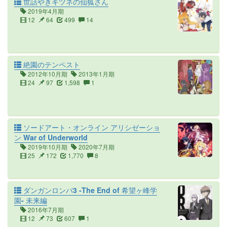
世話やきキツネの仙狐さん
2019年4月期
12
64
499
14
絶園のテンペスト
2012年10月期
2013年1月期
24
97
1,598
1
ソードアート・オンライン アリシゼーショ
ン War of Underworld
2019年10月期
2020年7月期
25
172
1,770
8
ダンガンロンパ3 -The End of 希望ヶ峰学
園- 未来編
2016年7月期
12
73
607
1