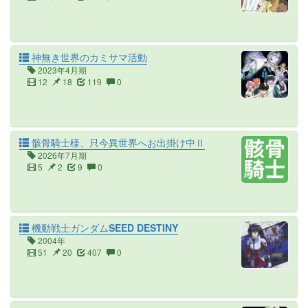
神無き世界のカミサマ活動
2023年4月期
12
18
119
0
骸骨騎士様、只今異世界へお出掛け中Ⅱ
2026年7月期
5
2
9
0
機動戦士ガンダムSEED DESTINY
2004年
51
20
407
0