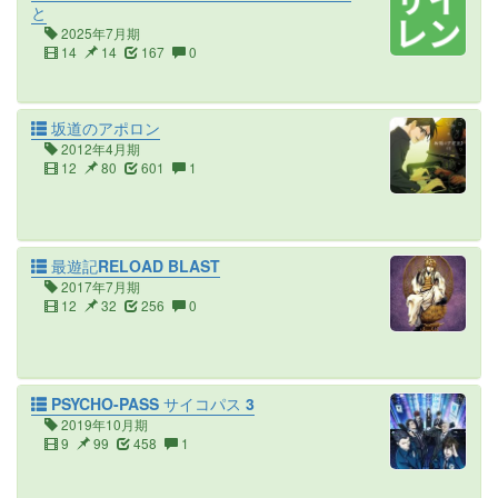
と
2025年7月期
14
14
167
0
坂道のアポロン
2012年4月期
12
80
601
1
最遊記RELOAD BLAST
2017年7月期
12
32
256
0
PSYCHO-PASS サイコパス 3
2019年10月期
9
99
458
1