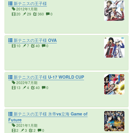
新テニスの王子様
2012年1月期
20
29
360
0
新テニスの王子様 OVA
10
7
40
0
新テニスの王子様 U-17 WORLD CUP
2022年7月期
13
4
40
0
新テニスの王子様 氷帝vs立海 Game of
Future
2021年1月期
2
3
2
0