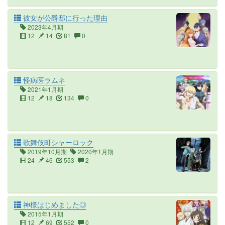
彼女が公爵邸に行った理由
2023年4月期
12
14
81
0
怪病医ラムネ
2021年1月期
12
18
134
0
歌舞伎町シャーロック
2019年10月期
2020年1月期
24
46
553
2
神様はじめました◎
2015年1月期
12
69
552
0