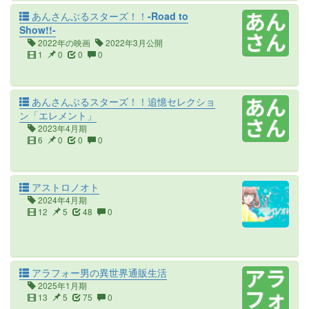
あんさんぶるスターズ！！-Road to
Show!!-
2022年の映画
2022年3月公開
1
0
0
0
あんさんぶるスターズ！！追憶セレクショ
ン「エレメント」
2023年4月期
6
0
0
0
アストロノオト
2024年4月期
12
5
48
0
アラフォー男の異世界通販生活
2025年1月期
13
5
75
0