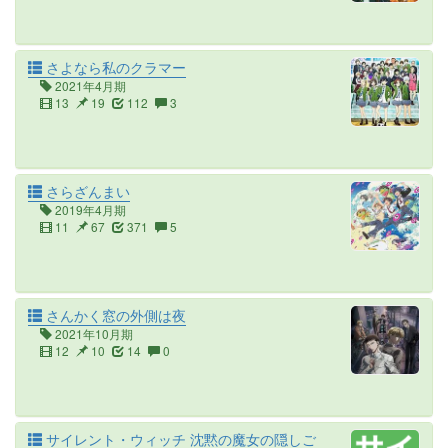
さよなら私のクラマー
2021年4月期
13
19
112
3
さらざんまい
2019年4月期
11
67
371
5
さんかく窓の外側は夜
2021年10月期
12
10
14
0
サイレント・ウィッチ 沈黙の魔女の隠しご