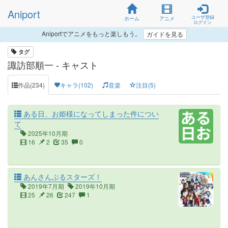
Aniport
ユーザ登録
ホーム
アニメ
ログイン
Aniportでアニメをもっと楽しもう。
ガイドを見る
タグ
諏訪部順一 - キャスト
作品(234)
キャラ(102)
音楽
注目(5)
ある日、お姫様になってしまった件につい
て
2025年10月期
16
2
35
0
あんさんぶるスターズ！
2019年7月期
2019年10月期
25
26
247
1