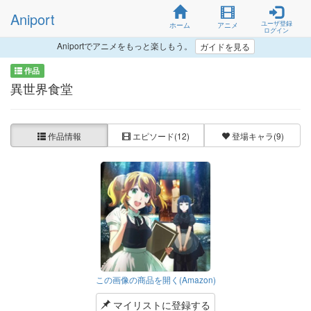
Aniport
ユーザ登録
ホーム
アニメ
ログイン
Aniportでアニメをもっと楽しもう。
ガイドを見る
作品
異世界食堂
作品情報
エピソード
(12)
登場キャラ
(9)
この画像の商品を開く(Amazon)
マイリストに登録する