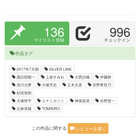
136
996
マイリスト登録
チェックイン
作品タグ
2017年7月期
SILVER LINK.
諏訪部順一
上坂すみれ
大西沙織
伊藤静
清川元夢
大塚芳忠
立木文彦
安野希世乃
杉田智和
犬塚惇平
エナミカツミ
神保昌登
佐野恵一
辻林美穂
TOMISIRO
この作品に関する
レビューを書く