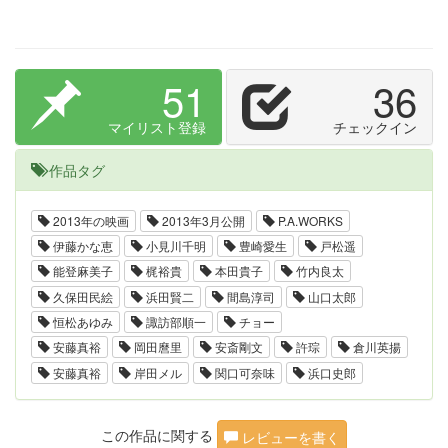
51
36
マイリスト登録
チェックイン
作品タグ
2013年の映画
2013年3月公開
P.A.WORKS
伊藤かな恵
小見川千明
豊崎愛生
戸松遥
能登麻美子
梶裕貴
本田貴子
竹内良太
久保田民絵
浜田賢二
間島淳司
山口太郎
恒松あゆみ
諏訪部順一
チョー
安藤真裕
岡田麿里
安斎剛文
許琮
倉川英揚
安藤真裕
岸田メル
関口可奈味
浜口史郎
この作品に関する
レビューを書く