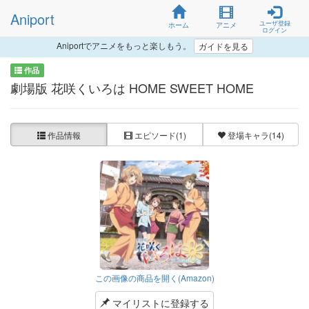
Aniport
ユーザ登録
ホーム
アニメ
ログイン
Aniportでアニメをもっと楽しもう。
ガイドを見る
作品
劇場版 花咲くいろは HOME SWEET HOME
作品情報
エピソード
(1)
登場キャラ
(14)
この画像の商品を開く(Amazon)
マイリストに登録する