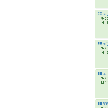
有
2
1
有
2
1
エ
2
1
笑
2