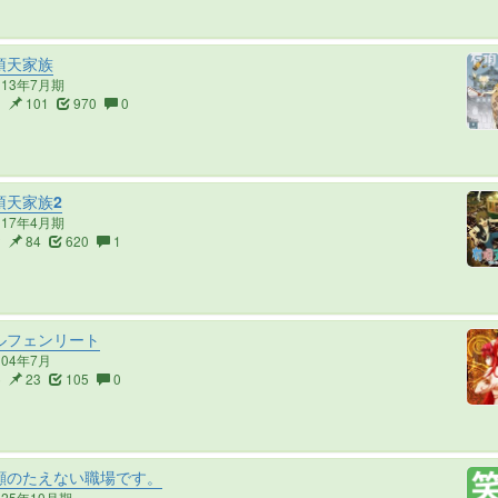
頂天家族
013年7月期
3
101
970
0
頂天家族2
017年4月期
2
84
620
1
ルフェンリート
004年7月
5
23
105
0
顔のたえない職場です。
025年10月期