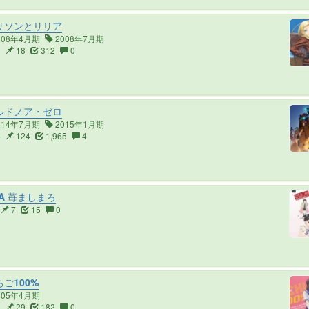
リソンとリリア
008年4月期
2008年7月期
6
18
312
0
ルドノア・ゼロ
014年7月期
2015年1月期
4
124
1,965
4
A 苺ましまろ
7
15
0
ご100%
005年4月期
3
29
182
0