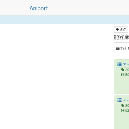
Aniport
タグ
能登麻
作品(1
アイ
2
5
アイ
2
5