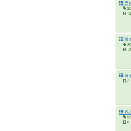
異
2
1
苺
2
1
苺ま
2
戦
2
8