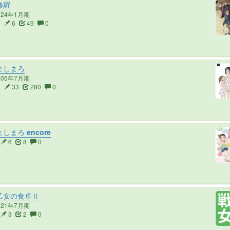
修羅
024年1月期
2
6
49
0
ましまろ
005年7月期
2
33
280
0
しまろ encore
6
8
0
乙女の食卓Ⅱ
021年7月期
3
2
0