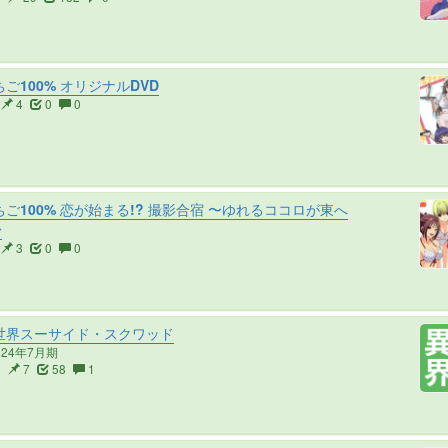
ご100% オリジナルDVD
4
0
0
ご100% 恋が始まる!? 撮影合宿 〜ゆれるココロが東へ
〜
3
0
0
世界スーサイド・スクワッド
024年7月期
0
7
58
1