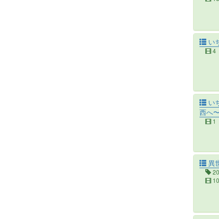
いち
4
いち
西へ
1
異
2
1