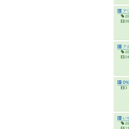
ア
2
2
ア
2
2
OV
3
いち
2
1