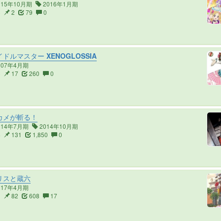
015年10月期
2016年1月期
6
2
79
0
ドルマスター XENOGLOSSIA
007年4月期
6
17
260
0
カメが斬る！
014年7月期
2014年10月期
4
131
1,850
0
リスと蔵六
017年4月期
3
82
608
17