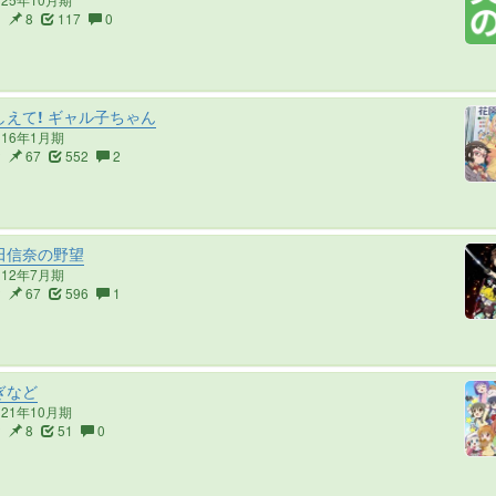
3
8
117
0
えて! ギャル子ちゃん
016年1月期
2
67
552
2
田信奈の野望
012年7月期
2
67
596
1
ぎなど
021年10月期
2
8
51
0