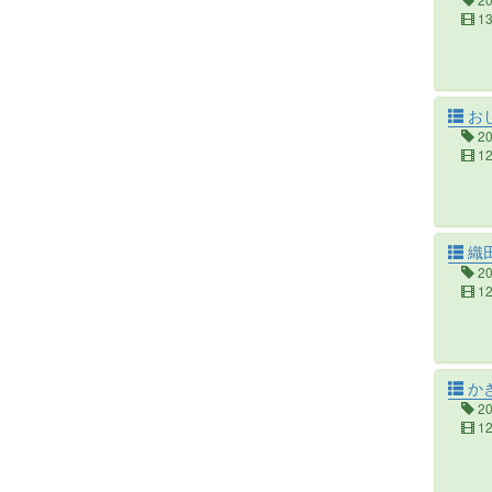
1
おし
2
1
織
2
1
か
2
1