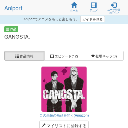
Aniport
ユーザ登録
ホーム
アニメ
ログイン
Aniportでアニメをもっと楽しもう。
ガイドを見る
作品
GANGSTA.
作品情報
エピソード
(12)
登場キャラ
(0)
この画像の商品を開く(Amazon)
マイリストに登録する