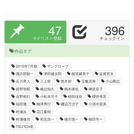
47
396
マイリスト登録
チェックイン
作品タグ
2015年7月期
マングローブ
諏訪部順一
津田健次郎
能登麻美子
金尾哲夫
石川界人
三上哲
悠木碧
宝亀克寿
小山剛志
前野智昭
橋詰知久
桐本琢也
榊原良子
吉野裕行
小松未可子
植田佳奈
櫻井孝宏
稲田徹
梅津秀行
磯辺万沙子
小清水亜美
村瀬歩
花江夏樹
村瀬修功
初見浩一
猪爪慎一
植田羊一
TSUTCHIE