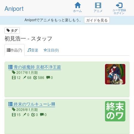
Aniport
ユーザ登録
ホーム
アニメ
ログイン
Aniportでアニメをもっと楽しもう。
ガイドを見る
タグ
初見浩一 - スタッフ
作品(7)
音楽
注目(0)
青の祓魔師 京都不浄王篇
2017年1月期
12
68
586
0
終末のワルキューレIII
2026年1月期
15
0
0
0