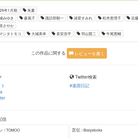
26年1月期
朱夏
城みゆき
森風子
諏訪部順一
諸星すみれ
松井恵理子
近
原さやか
マシタトモコ
大城美幸
喜安浩平
羽山賢二
牛尾憲輔
この作品に関する
レビューを書く
ク
Twitter検索
イト
#違国日記
ia
ter
配信
レ
言伝
/ TOMOO
/ Bialystocks