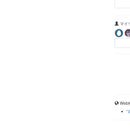
マイリ
Web
"