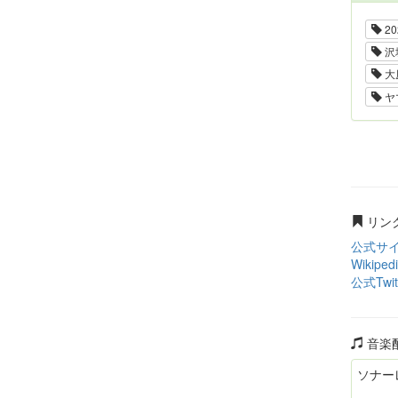
20
沢
大
ヤ
リン
公式サ
Wikiped
公式Twit
音楽
ソナー