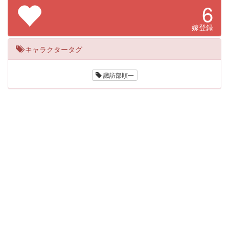
6
嫁登録
キャラクタータグ
諏訪部順一