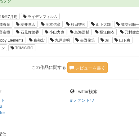
品タグ
18年7月期
ライデンフィルム
澤香菜
櫻井孝宏
岡本信彦
杉田智和
山下大輝
諏訪部順
野友樹
石見舞菜香
小山力也
鳥海浩輔
堀江由衣
乃村健
ppy Elements
森邦宏
丸戸史明
矢野俊策
左
山下恵
トン
TOMISIRO
この作品に関する
レビューを書く
ク
Twitter検索
イト
#ファントワ
ia
ter
配信