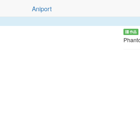
Aniport
作品
Phanto