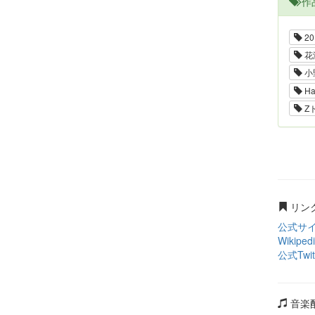
作
20
花
小
Ha
Z
リン
公式サ
Wikiped
公式Twit
音楽