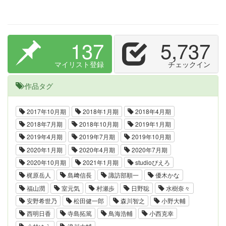
137
5,737
マイリスト登録
チェックイン
作品タグ
2017年10月期
2018年1月期
2018年4月期
2018年7月期
2018年10月期
2019年1月期
2019年4月期
2019年7月期
2019年10月期
2020年1月期
2020年4月期
2020年7月期
2020年10月期
2021年1月期
studioぴえろ
梶原岳人
島﨑信長
諏訪部順一
優木かな
福山潤
室元気
村瀬歩
日野聡
水樹奈々
安野希世乃
松田健一郎
森川智之
小野大輔
西明日香
寺島拓篤
鳥海浩輔
小西克幸