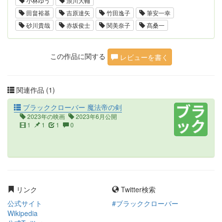
小林ゆう
浪川大輔
田畠裕基
吉原達矢
竹田逸子
筆安一幸
砂川貴哉
赤坂俊士
関美奈子
髙桑一
この作品に関する
レビューを書く
関連作品 (1)
ブラッククローバー 魔法帝の剣
2023年の映画
2023年6月公開
1
1
1
0
リンク
Twitter検索
公式サイト
#ブラッククローバー
Wikipedia