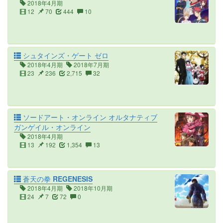
2018年4月期
12
70
444
10
シュタインズ・ゲート ゼロ
2018年4月期
2018年7月期
23
236
2,715
32
ソードアート・オンライン オルタナティブ
ガンゲイル・オンライン
2018年4月期
13
192
1,354
13
蒼天の拳 REGENESIS
2018年4月期
2018年10月期
24
7
72
0