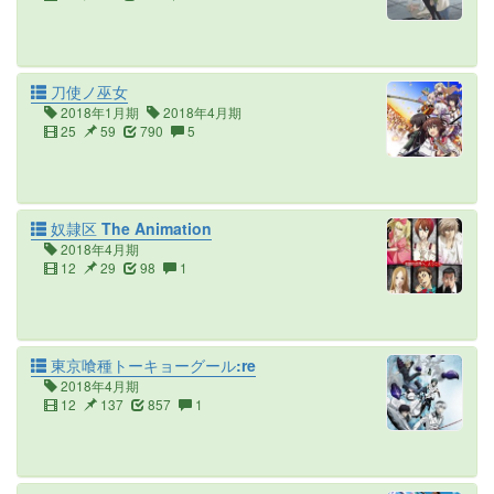
刀使ノ巫女
2018年1月期
2018年4月期
25
59
790
5
奴隷区 The Animation
2018年4月期
12
29
98
1
東京喰種トーキョーグール:re
2018年4月期
12
137
857
1