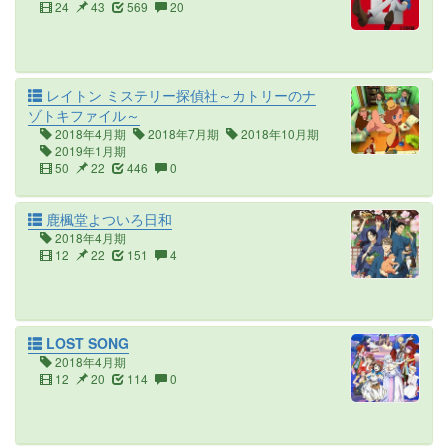
24
43
569
20
レイトン ミステリー探偵社～カトリーのナ
ゾトキファイル～
2018年4月期
2018年7月期
2018年10月期
2019年1月期
50
22
446
0
鹿楓堂よついろ日和
2018年4月期
12
22
151
4
LOST SONG
2018年4月期
12
20
114
0