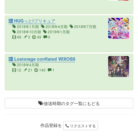
HUGっと!プリキュア
2018年1月期
2018年4月期
2018年7月期
2018年10月期
2019年1月期
49
3
49
0
Lostorage conflated WIXOSS
2018年4月期
12
21
140
1
放送時期のタグ一覧にもどる
作品登録を
リクエストする