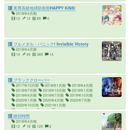
美男高校地球防衛部HAPPY KISS!
2018年4月期
12
12
89
0
フルメタル・パニック! Invisible Victory
2018年4月期
14
49
369
14
ブラッククローバー
2017年10月期
2018年1月期
2018年4月期
2018年7月期
2018年10月期
2019年1月期
2019年4月期
2019年7月期
2019年10月期
2020年1月期
2020年4月期
2020年7月期
2020年10月期
2021年1月期
170
137
5,737
24
踏切時間
2018年4月期
12
18
125
2