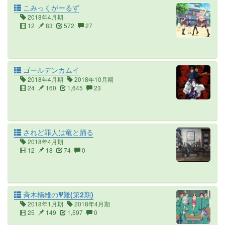
こみっくがーるず
2018年4月期
12
83
572
27
ゴールデンカムイ
2018年4月期
2018年10月期
24
160
1,645
23
されど罪人は竜と踊る
2018年4月期
12
18
74
0
斉木楠雄のΨ難(第2期)
2018年1月期
2018年4月期
25
149
1,597
0