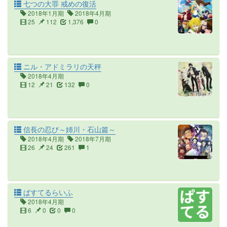
七つの大罪 戒めの復活
2018年1月期
2018年4月期
25
112
1,376
0
ニル・アドミラリの天秤
2018年4月期
12
21
132
0
信長の忍び～姉川・石山篇～
2018年4月期
2018年7月期
26
24
261
1
ぱすてるらいふ
2018年4月期
6
0
0
0