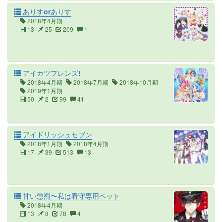
ありすorありす
2018年4月期
13
25
209
1
アイカツフレンズ!
2018年4月期
2018年7月期
2018年10月期
2019年1月期
50
2
99
41
アイドリッシュセブン
2018年1月期
2018年4月期
17
39
513
13
甘い懲罰〜私は看守専用ペット
2018年4月期
13
8
78
4