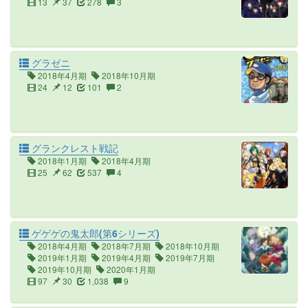
13
37
278
3
グラゼニ
2018年4月期
2018年10月期
24
12
101
2
グランクレスト戦記
2018年1月期
2018年4月期
25
62
537
4
ゲゲゲの鬼太郎(第6シリーズ)
2018年4月期
2018年7月期
2018年10月期
2019年1月期
2019年4月期
2019年7月期
2019年10月期
2020年1月期
97
30
1,038
9