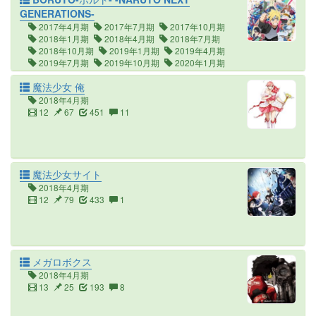
GENERATIONS-
2017年4月期
2017年7月期
2017年10月期
2018年1月期
2018年4月期
2018年7月期
2018年10月期
2019年1月期
2019年4月期
2019年7月期
2019年10月期
2020年1月期
2020年4月期
2020年7月期
2020年10月期
魔法少女 俺
2021年1月期
2021年4月期
2021年7月期
2021年10月期
2022年1月期
2022年4月期
2018年4月期
2022年7月期
2022年10月期
2023年1月期
12
67
451
11
293
73
3,259
1
魔法少女サイト
2018年4月期
12
79
433
1
メガロボクス
2018年4月期
13
25
193
8