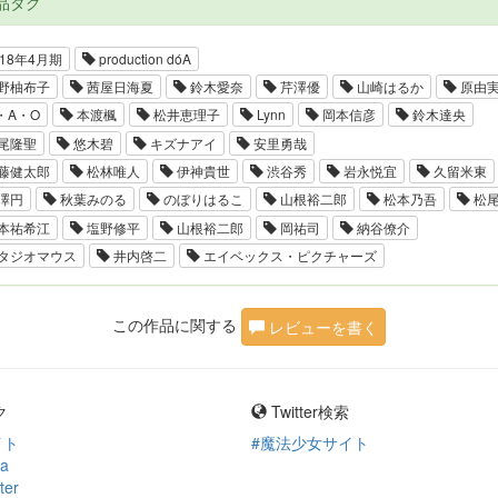
品タグ
18年4月期
production dóA
野柚布子
茜屋日海夏
鈴木愛奈
芹澤優
山崎はるか
原由
・A・O
本渡楓
松井恵理子
Lynn
岡本信彦
鈴木達央
尾隆聖
悠木碧
キズナアイ
安里勇哉
藤健太郎
松林唯人
伊神貴世
渋谷秀
岩永悦宜
久留米東
澤円
秋葉みのる
のぼりはるこ
山根裕二郎
松本乃吾
松尾
本祐希江
塩野修平
山根裕二郎
岡祐司
納谷僚介
タジオマウス
井内啓二
エイベックス・ピクチャーズ
この作品に関する
レビューを書く
ク
Twitter検索
イト
#魔法少女サイト
ia
ter