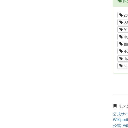
作
20
大
M
中
佐
小
山
ス
リン
公式サ
Wikiped
公式Twit