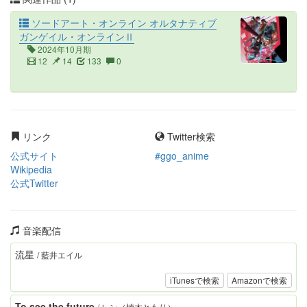
ソードアート・オンライン オルタナティブ
ガンゲイル・オンラインⅡ
2024年10月期
12
14
133
0
リンク
Twitter検索
公式サイト
#ggo_anime
Wikipedia
公式Twitter
音楽配信
流星
/ 藍井エイル
iTunesで検索
Amazonで検索
To see the future
/ レン（楠木ともり）