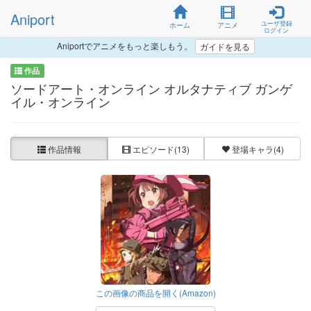
Aniport
ユーザ登録
ホーム
アニメ
ログイン
Aniportでアニメをもっと楽しもう。
ガイドを見る
作品
ソードアート・オンライン オルタナティブ ガンゲ
イル・オンライン
作品情報
エピソード
(13)
登場キャラ
(4)
この画像の商品を開く(Amazon)