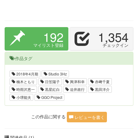
192
1,354
マイリスト登録
チェックイン
作品タグ
2018年4月期
Studio 3Hz
楠木ともり
日笠陽子
興津和幸
赤﨑千夏
時雨沢恵一
黒星紅白
迫井政行
黒田洋介
小堺能夫
GGO Project
この作品に関する
レビューを書く
関連作品 (1)