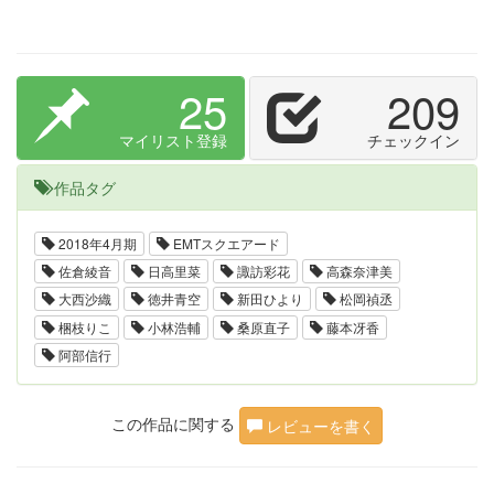
25
209
マイリスト登録
チェックイン
作品タグ
2018年4月期
EMTスクエアード
佐倉綾音
日高里菜
諏訪彩花
高森奈津美
大西沙織
徳井青空
新田ひより
松岡禎丞
梱枝りこ
小林浩輔
桑原直子
藤本冴香
阿部信行
この作品に関する
レビューを書く