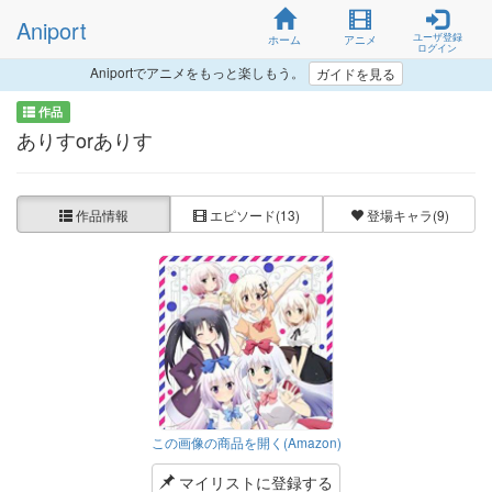
Aniport
ユーザ登録
ホーム
アニメ
ログイン
Aniportでアニメをもっと楽しもう。
ガイドを見る
作品
ありすorありす
作品情報
エピソード
(13)
登場キャラ
(9)
この画像の商品を開く(Amazon)
マイリストに登録する