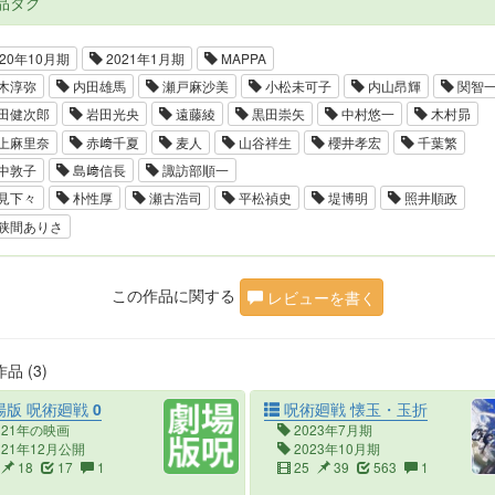
品タグ
20年10月期
2021年1月期
MAPPA
木淳弥
内田雄馬
瀬戸麻沙美
小松未可子
内山昂輝
関智
田健次郎
岩田光央
遠藤綾
黒田崇矢
中村悠一
木村昴
上麻里奈
赤﨑千夏
麦人
山谷祥生
櫻井孝宏
千葉繁
中敦子
島﨑信長
諏訪部順一
見下々
朴性厚
瀬古浩司
平松禎史
堤博明
照井順政
狭間ありさ
この作品に関する
レビューを書く
品 (3)
版 呪術廻戦 0
呪術廻戦 懐玉・玉折
021年の映画
2023年7月期
021年12月公開
2023年10月期
18
17
1
25
39
563
1