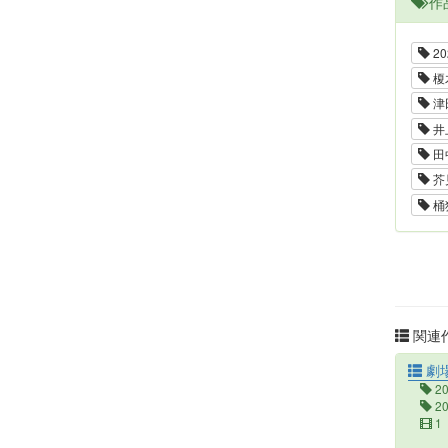
作
20
榎
津
井
田
芥
桶
関連作
劇場
2
2
1