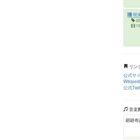
呪術
2
1
リン
公式サ
Wikiped
公式Twit
音楽
廻廻奇