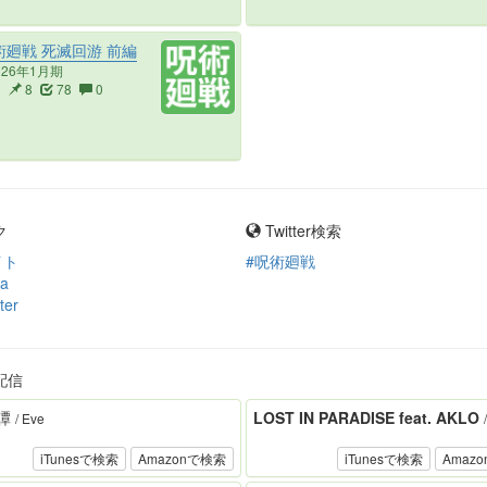
廻戦 死滅回游 前編
026年1月期
3
8
78
0
ク
Twitter検索
イト
#呪術廻戦
ia
ter
配信
譚
LOST IN PARADISE feat. AKLO
/ Eve
iTunesで検索
Amazonで検索
iTunesで検索
Amaz