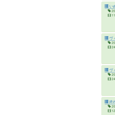
い
2
1
ヴ
2
2
ヴィ
2
2
終
2
1