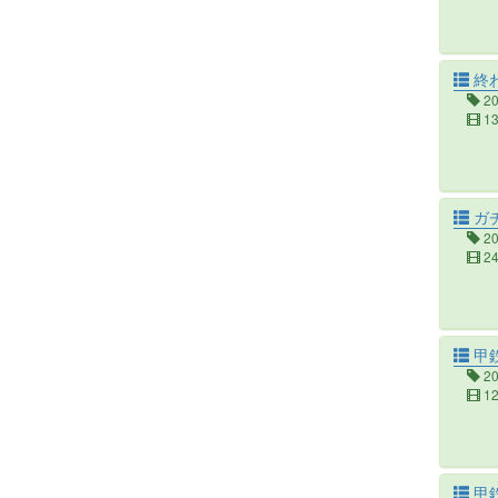
終
2
1
ガ
2
2
甲
2
1
甲