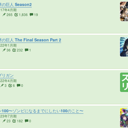
の巨人 Season2
017年4月期
2
265
1,836
19
巨人 The Final Season Part 2
022年1月期
2
36
232
1
プリガン
022年4月期
3
6
0
100〜ゾンビになるまでにしたい100のこと〜
023年7月期
4
23
182
0