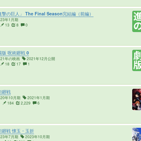
撃の巨人」 The Final Season完結編（前編）
023年1月期
13
8
0
版 呪術廻戦 0
021年の映画
2021年12月公開
18
17
1
術廻戦
020年10月期
2021年1月期
5
184
2,229
6
術廻戦 懐玉・玉折
023年7月期
2023年10月期