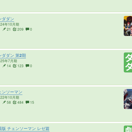
ンダダン
024年10月期
2
21
209
0
ダダン 第2期
025年7月期
2
14
123
0
ェンソーマン
022年10月期
3
58
484
15
版 チェンソーマン レゼ篇