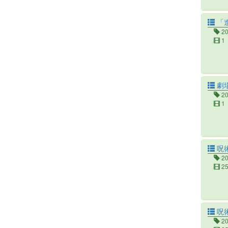
「進
2
1
劇場
2
1
呪
2
2
呪
2