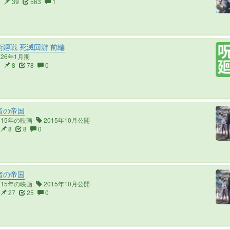
5
39
563
1
廻戦 死滅回游 前編
026年1月期
3
8
78
0
者の帝国
015年の映画
2015年10月公開
8
8
0
者の帝国
015年の映画
2015年10月公開
27
25
0