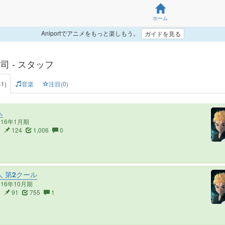
ホーム
Aniportでアニメをもっと楽しもう。
ガイドを見る
司 - スタッフ
1)
音楽
注目(0)
人
016年1月期
3
124
1,006
0
 第2クール
016年10月期
3
91
755
1