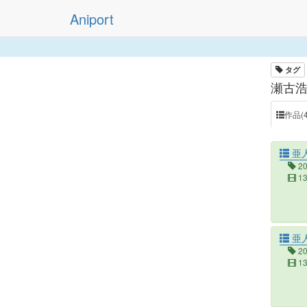
Aniport
タグ
瀬古浩
作品(4
亜
2
1
亜人
2
1