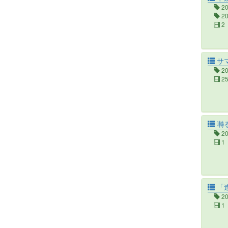
2
2
2
サ
2
2
囀る
2
1
「進
2
1