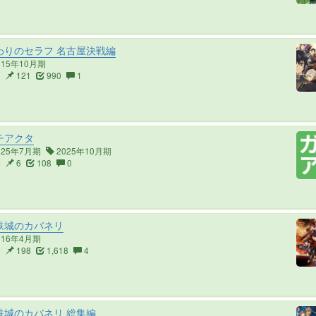
わりのセラフ 名古屋決戦編
015年10月期
3
121
990
1
チアクタ
025年7月期
2025年10月期
4
6
108
0
鉄城のカバネリ
016年4月期
2
198
1,618
4
鉄城のカバネリ 総集編