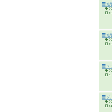
進撃
2
1
進撃の
2
1
ス
2
6
ゾン
2
1