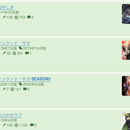
ぬやしき
017年10月期
1
128
703
4
ィンランド・サガ
019年7月期
2019年10月期
4
30
301
1
ンランド・サガ SEASON2
023年1月期
2023年4月期
4
7
121
0
わりのセラフ
015年4月期
2
156
1,101
0