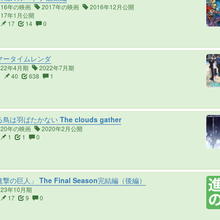
016年の映画
2017年の映画
2016年12月公開
017年1月公開
17
14
0
マータイムレンダ
022年4月期
2022年7月期
5
40
638
1
鳥は羽ばたかない The clouds gather
020年の映画
2020年2月公開
1
1
0
撃の巨人」 The Final Season完結編（後編）
023年10月期
17
9
0