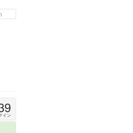
7)
39
クイン