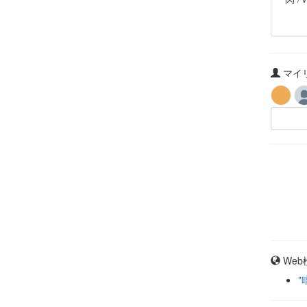
マイリ
Web
"