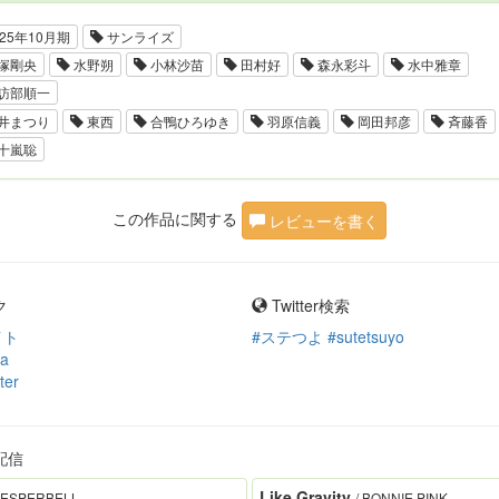
25年10月期
サンライズ
塚剛央
水野朔
小林沙苗
田村好
森永彩斗
水中雅章
訪部順一
井まつり
東西
合鴨ひろゆき
羽原信義
岡田邦彦
斉藤香
十嵐聡
この作品に関する
レビューを書く
ク
Twitter検索
イト
#ステつよ #sutetsuyo
ia
ter
配信
Like Gravity
VESPERBELL
/ BONNIE PINK