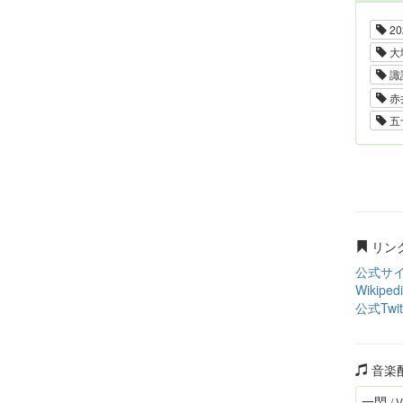
20
大
諏
赤
五
リン
公式サ
Wikiped
公式Twit
音楽
⼀閃
/ 