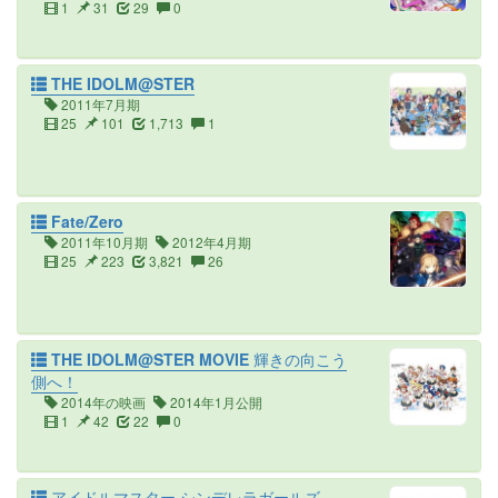
1
31
29
0
THE IDOLM@STER
2011年7月期
25
101
1,713
1
Fate/Zero
2011年10月期
2012年4月期
25
223
3,821
26
THE IDOLM@STER MOVIE 輝きの向こう
側へ！
2014年の映画
2014年1月公開
1
42
22
0
アイドルマスター シンデレラガールズ