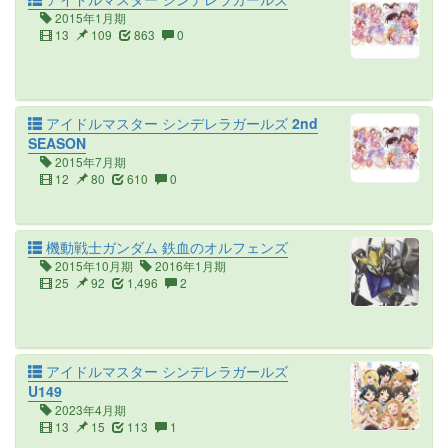
2015年1月期
13
109
863
0
アイドルマスター シンデレラガールズ 2nd
SEASON
2015年7月期
12
80
610
0
機動戦士ガンダム 鉄血のオルフェンズ
2015年10月期
2016年1月期
25
92
1,496
2
アイドルマスター シンデレラガールズ
U149
2023年4月期
13
15
113
1