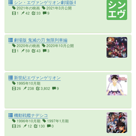
シン・エヴァンゲリオン劇場版𝄇
2021年の映画
2021年3月公開
1
42
33
9
劇場版 鬼滅の刃 無限列車編
2020年の映画
2020年10月公開
1
59
43
3
新世紀エヴァンゲリオン
1995年10月期
26
238
3,802
9
機動戦艦ナデシコ
1996年10月期
1997年1月期
26
12
130
0