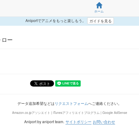
ホーム
Aniportでアニメをもっと楽しもう。
ガイドを見る
フォロー
データ追加希望などは
リクエストフォーム
へご連絡ください。
Amazon.co.jpアソシエイト | iTunesアフィリエイトプログラム | Google AdSense
Aniport by aniport team.
サイトポリシー
お問い合わせ