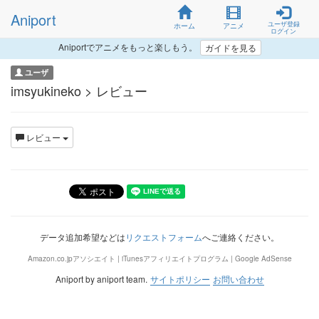
Aniport
ユーザ登録
ホーム
アニメ
ログイン
Aniportでアニメをもっと楽しもう。
ガイドを見る
ユーザ
imsyukineko > レビュー
レビュー
データ追加希望などは
リクエストフォーム
へご連絡ください。
Amazon.co.jpアソシエイト | iTunesアフィリエイトプログラム | Google AdSense
Aniport by aniport team.
サイトポリシー
お問い合わせ