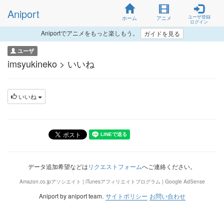
Aniport
ユーザ登録
ホーム
アニメ
ログイン
Aniportでアニメをもっと楽しもう。
ガイドを見る
ユーザ
imsyukineko > いいね
いいね
データ追加希望などは
リクエストフォーム
へご連絡ください。
Amazon.co.jpアソシエイト | iTunesアフィリエイトプログラム | Google AdSense
Aniport by aniport team.
サイトポリシー
お問い合わせ