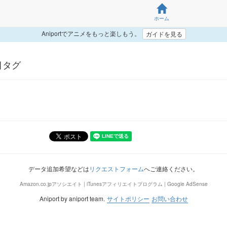
ホーム
Aniportでアニメをもっと楽しもう。
ガイドを見る
注目タグ
データ追加希望などは
リクエストフォーム
へご連絡ください。
Amazon.co.jpアソシエイト | iTunesアフィリエイトプログラム | Google AdSense
Aniport by aniport team.
サイトポリシー
お問い合わせ