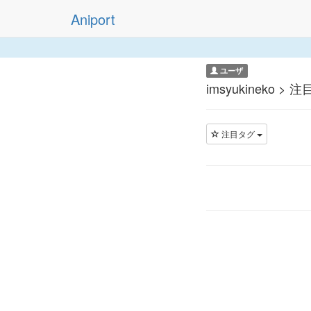
Aniport
ユーザ
imsyukineko > 
注目タグ