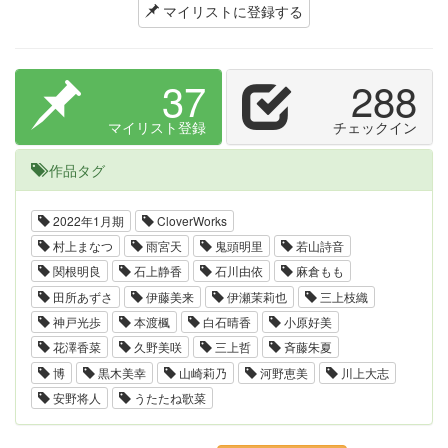
マイリストに登録する
37
288
マイリスト登録
チェックイン
作品タグ
2022年1月期
CloverWorks
村上まなつ
雨宮天
鬼頭明里
若山詩音
関根明良
石上静香
石川由依
麻倉もも
田所あずさ
伊藤美来
伊瀬茉莉也
三上枝織
神戸光歩
本渡楓
白石晴香
小原好美
花澤香菜
久野美咲
三上哲
斉藤朱夏
博
黒木美幸
山崎莉乃
河野恵美
川上大志
安野将人
うたたね歌菜