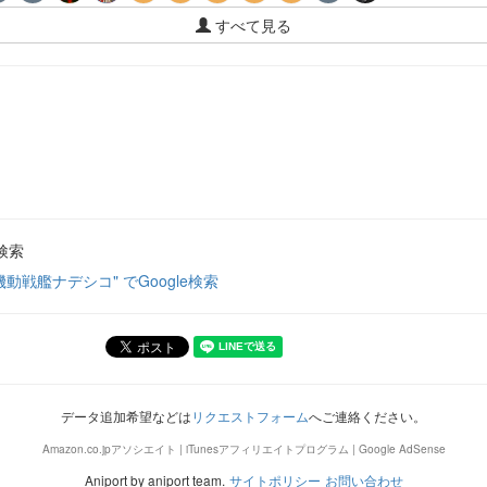
すべて見る
検索
機動戦艦ナデシコ" でGoogle検索
データ追加希望などは
リクエストフォーム
へご連絡ください。
Amazon.co.jpアソシエイト | iTunesアフィリエイトプログラム | Google AdSense
Aniport by aniport team.
サイトポリシー
お問い合わせ