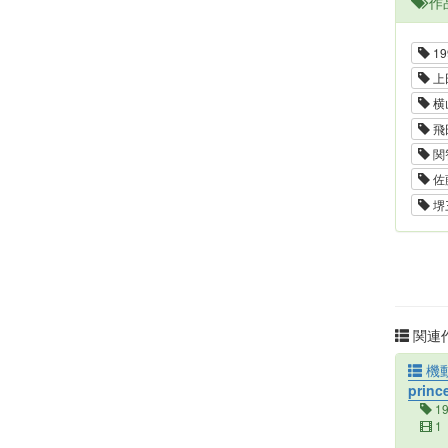
作
19
上
横
飛
関
佐
堺
関連作
機動
princ
1
1