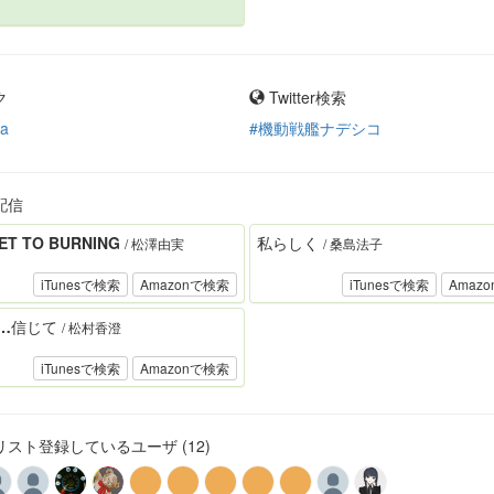
ク
Twitter検索
ia
#機動戦艦ナデシコ
配信
ET TO BURNING
私らしく
/ 松澤由実
/ 桑島法子
iTunesで検索
Amazonで検索
iTunesで検索
Amaz
…信じて
/ 松村香澄
iTunesで検索
Amazonで検索
スト登録しているユーザ (12)