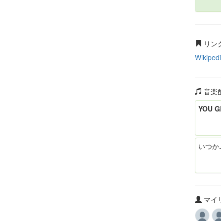
リン
Wikiped
音楽
YOU G
いつか
マイリ