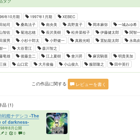
品タグ
96年10月期
1997年1月期
XEBEC
田祐司
桑島法子
南央美
高野直子
岡本麻弥
一城みゆ希
山智佐
菊池志穂
長沢美樹
松井菜桜子
伊藤健太郎
関智
田展男
小杉十郎太
小野健一
真殿光昭
置鮎龍太郎
永島
智一
大谷育江
森川智之
藤竜雄
後藤圭二
江上夏樹
會川昇
麻宮騎亜
明貴美加
三保
山口宏
大月俊倫
小山俊久
服部隆之
田中英行
この作品に関する
レビューを書く
品 (1)
戦艦ナデシコ -The
e of darkness-
998年8月公開
2
0
0