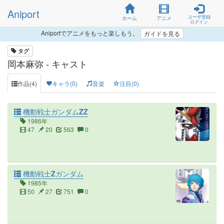
Aniport
ユーザ登録
ホーム
アニメ
ログイン
Aniportでアニメをもっと楽しもう。
ガイドを見る
タグ
岡本麻弥 - キャスト
作品(4)
キャラ(0)
音楽
注目(0)
機動戦士ガンダムΖΖ
1986年
47
20
563
0
機動戦士Ζガンダム
1985年
50
27
751
0