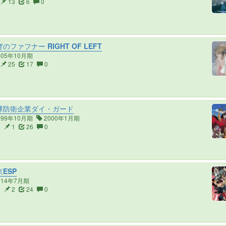
13
6
0
のファフナー RIGHT OF LEFT
005年10月期
25
17
0
球防衛企業ダイ・ガード
999年10月期
2000年1月期
6
1
26
0
ESP
014年7月期
2
2
24
0