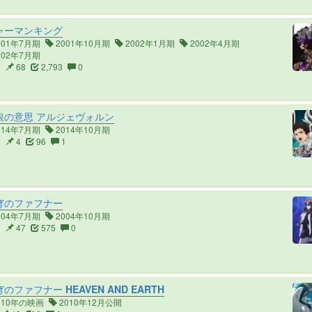
ャーマンキング
001年7月期
2001年10月期
2002年1月期
2002年4月期
002年7月期
4
68
2,793
0
銀の意思 アルジェヴォルン
014年7月期
2014年10月期
4
4
96
1
穹のファフナー
004年7月期
2004年10月期
6
47
575
0
のファフナー HEAVEN AND EARTH
010年の映画
2010年12月公開