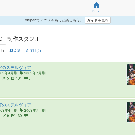
ホーム
Aniportでアニメをもっと楽しもう。
ガイドを見る
C - 制作スタジオ
9)
音楽
注目(0)
宙のステルヴィア
003年4月期
2003年7月期
6
5
104
0
宙のステルヴィア
003年4月期
2003年7月期
6
9
130
1