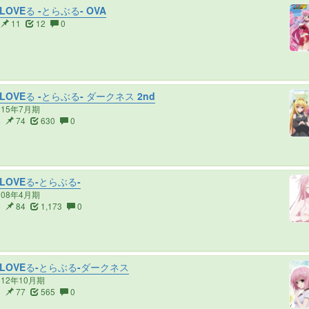
 LOVEる -とらぶる- OVA
11
12
0
 LOVEる -とらぶる- ダークネス 2nd
015年7月期
4
74
630
0
 LOVEる-とらぶる-
008年4月期
6
84
1,173
0
 LOVEる-とらぶる-ダークネス
012年10月期
2
77
565
0