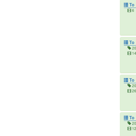
To
6
To
2
1
To
2
2
To
2
1