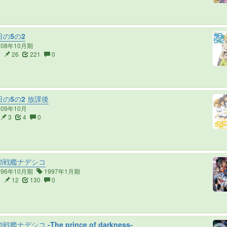
の5の2
008年10月期
3
26
221
0
の5の2 放課後
009年10月
3
4
0
動戦艦ナデシコ
996年10月期
1997年1月期
6
12
130
0
艦ナデシコ -The prince of darkness-