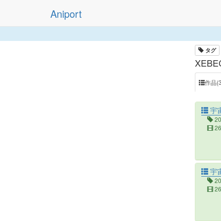
Aniport
タグ
XEBE
作品(3
宇
2
2
宇
2
2