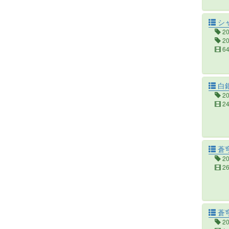
シ
2
2
6
白
2
2
蒼
2
2
蒼穹
2