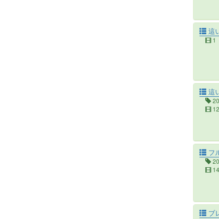
這い
1
這
2
1
フル
2
1
ブ