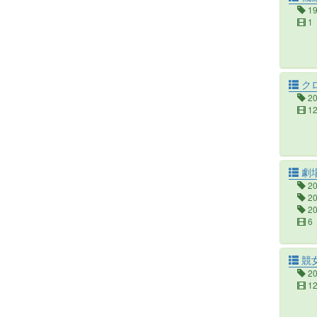
1
1
ク
2
1
劇場
2
2
2
6
競女!
2
1