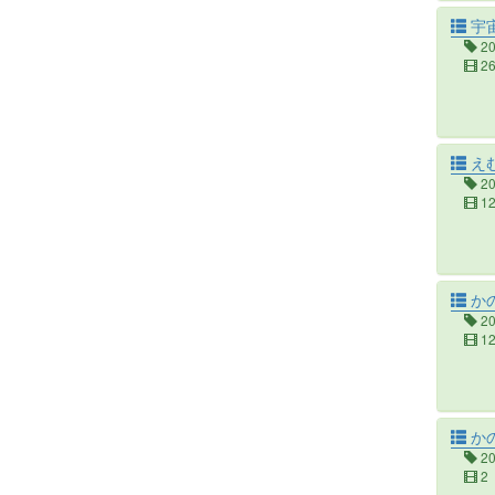
宇宙
2
2
え
2
1
か
2
1
か
2
2