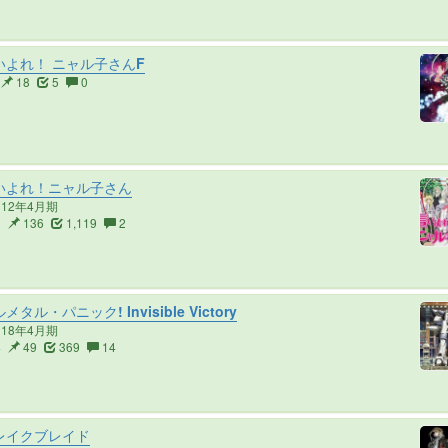
よれ！ ニャル子さんF
18
5
0
いよれ！ニャル子さん
012年4月期
2
136
1,119
2
メタル・パニック! Invisible Victory
018年4月期
4
49
369
14
レイクブレイド