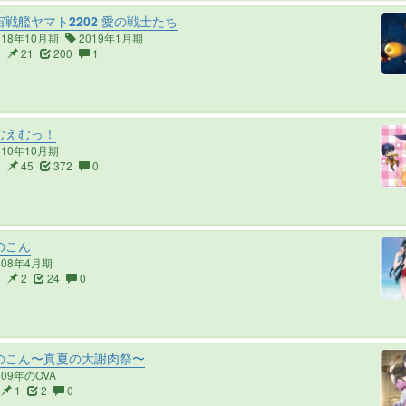
戦艦ヤマト2202 愛の戦士たち
018年10月期
2019年1月期
6
21
200
1
むえむっ！
010年10月期
2
45
372
0
のこん
008年4月期
2
2
24
0
のこん〜真夏の大謝肉祭〜
009年のOVA
1
2
0