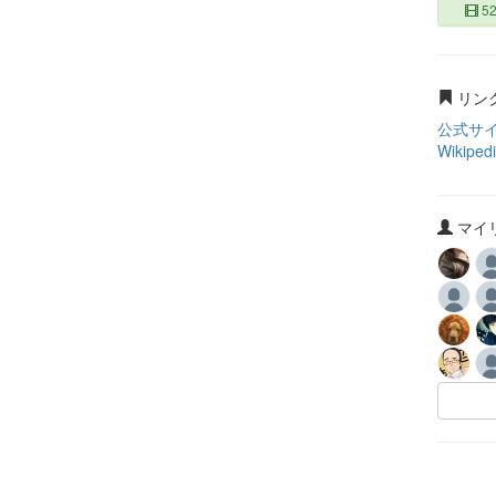
5
リン
公式サ
Wikiped
マイリ