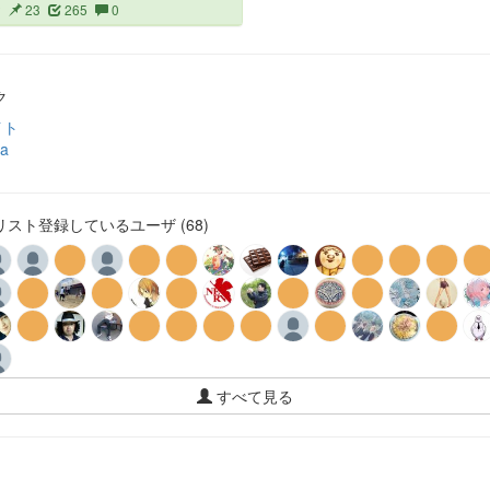
2
23
265
0
ク
イト
ia
スト登録しているユーザ (68)
すべて見る