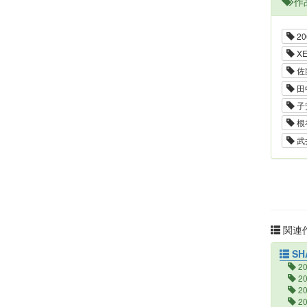
作
20
XE
佐
田
子
根
武
関連作
SH
2
2
2
2