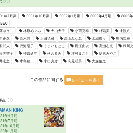
品タグ
01年7月期
2001年10月期
2002年1月期
2002年4月期
2002
BEC
藤ゆうこ
林原めぐみ
犬山犬子
小西克幸
朴璐美
辻親八
中正彦
高木渉
上田祐司
高山みなみ
水城奈々
堀内賢雄
安武人
沢海陽子
くまいもとこ
堀江由衣
高瀬右光
緑川
谷美智子
神奈延年
落合るみ
津村まこと
伊東みやこ
井宏之
水島精二
小出克彦
高見明男
大森俊之
この作品に関する
レビューを書く
品 (1)
AMAN KING
021年4月期
021年7月期
021年10月期
022年1月期