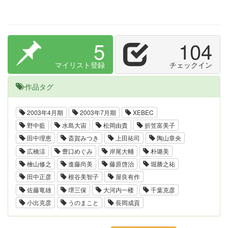
5
104
マイリスト登録
チェックイン
作品タグ
2003年4月期
2003年7月期
XEBEC
野中藍
水島大宙
松岡由貴
折笠富美子
田中理恵
斎賀みつき
上田祐司
陶山章央
広橋涼
豊口めぐみ
岸尾大輔
朴璐美
檜山修之
進藤尚美
藤原啓治
堀勝之祐
田中正彦
根谷美智子
屋良有作
佐藤竜雄
堺三保
大河内一楼
千葉克彦
小出克彦
うのまこと
長岡成貢