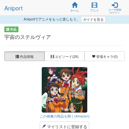
Aniport
ユーザ登録
ホーム
アニメ
ログイン
Aniportでアニメをもっと楽しもう。
ガイドを見る
作品
宇宙のステルヴィア
作品情報
エピソード
(26)
登場キャラ
(0)
この画像の商品を開く(Amazon)
マイリストに登録する