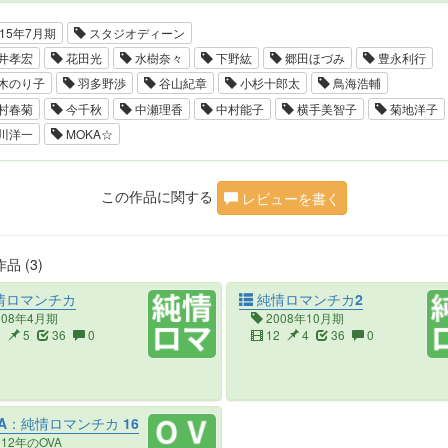
15年7月期
スタジオディーン
井孝宏
花田光
水樹奈々
下野紘
郷田ほづみ
豊永利行
木のり子
羽多野渉
谷山紀章
小杉十郎太
鳥海浩輔
村春菊
今千秋
中瀬理香
中村能子
横手美智子
菊地洋子
川洋一
MOKA☆
この作品に関する
レビューを書く
品 (3)
情ロマンチカ
純情ロマンチカ2
008年4月期
2008年10月期
2
5
36
0
12
4
36
0
A：純情ロマンチカ 16
012年のOVA