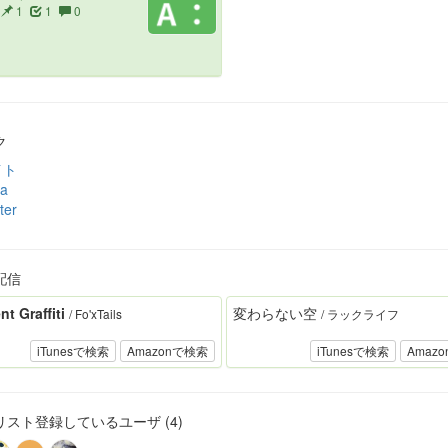
1
1
0
ク
イト
ia
ter
配信
t Graffiti
変わらない空
/ Fo'xTails
/ ラックライフ
iTunesで検索
Amazonで検索
iTunesで検索
Amaz
スト登録しているユーザ (4)