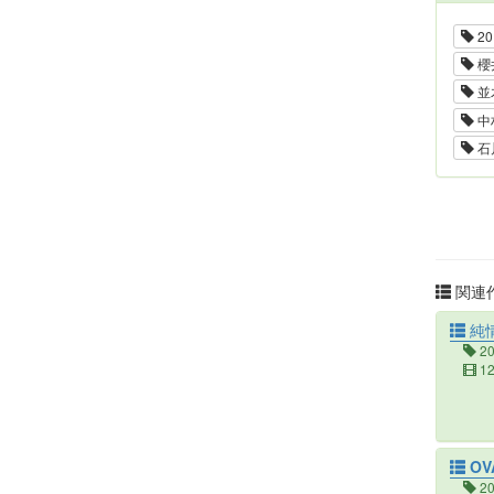
20
櫻
並
中
石
関連作
純
2
1
OV
2