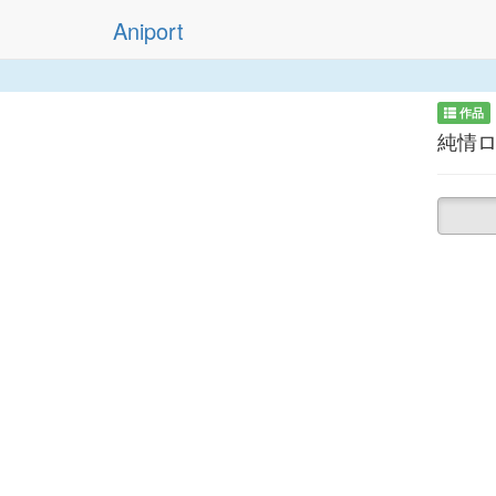
Aniport
作品
純情ロ