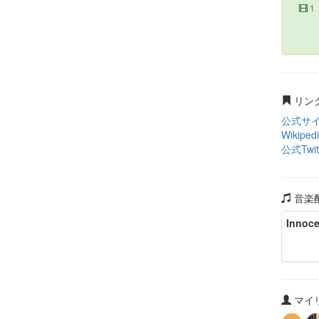
1
リン
公式サ
Wikiped
公式Twit
音楽
Innocen
マイリ