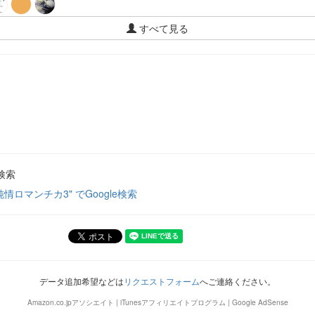
すべて見る
検索
純情ロマンチカ3" でGoogle検索
データ追加希望などは
リクエストフォーム
へご連絡ください。
Amazon.co.jpアソシエイト | iTunesアフィリエイトプログラム | Google AdSense