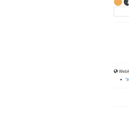
Web
"