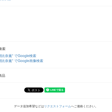
検索
朝比奈薫" でGoogle検索
朝比奈薫" でGoogle画像検索
商品
データ追加希望などは
リクエストフォーム
へご連絡ください。