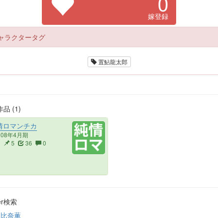
0
嫁登録
ャラクタータグ
置鮎龍太郎
品 (1)
情ロマンチカ
008年4月期
2
5
36
0
ter検索
朝比奈薫