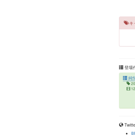
キ
登場作
純
2
1
Twit